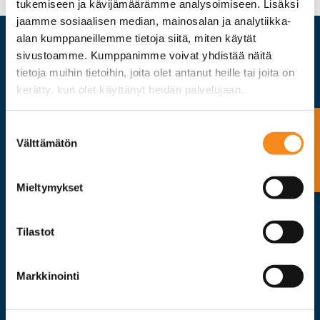
tukemiseen ja kävijämäärämme analysoimiseen. Lisäksi
jaamme sosiaalisen median, mainosalan ja analytiikka-
alan kumppaneillemme tietoja siitä, miten käytät
sivustoamme. Kumppanimme voivat yhdistää näitä
tietoja muihin tietoihin, joita olet antanut heille tai joita on
kerätty, kun olet käyttänyt heidän palvelujaan.
PUNNITTUA
PALVELUA
Ota yhteyttä
Suostumuksen
Välttämätön
valinta
Mieltymykset
Vaakatalo Oy
Vestonkatu 11
Tilastot
33580 TAMPERE
020 7351 500
info@vaakatalo.com
Markkinointi