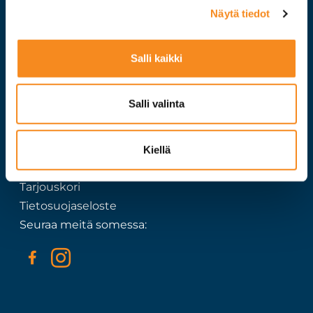
Myyntiosasto
Näytä tiedot
020 7351 500
Huolto/myynti
Salli kaikki
020 7351 503
Etusivu
Salli valinta
Tuotteet
Huolto ja kalibrointi
Yritys
Kiellä
Ota yhteyttä
Tarjouskori
Tietosuojaseloste
Seuraa meitä somessa: