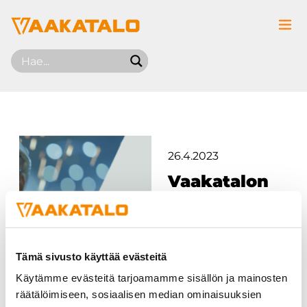
Siirry sisältöön
26.4.2023
Vaakatalon
uudet
kotisivut
Tämä sivusto käyttää evästeitä
LUE LISÄÄ
Käytämme evästeitä tarjoamamme sisällön ja mainosten
räätälöimiseen, sosiaalisen median ominaisuuksien