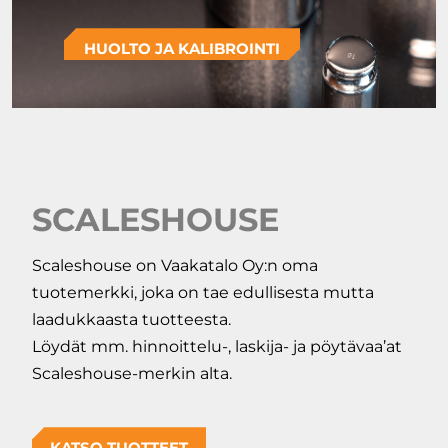
HUOLTO JA KALIBROINTI
SCALESHOUSE
Scaleshouse on Vaakatalo Oy:n oma
tuotemerkki, joka on tae edullisesta mutta
laadukkaasta tuotteesta.
Löydät mm. hinnoittelu-, laskija- ja pöytävaa’at
Scaleshouse-merkin alta.
KATSO TUOTTEET