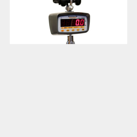
SCALESHOUSE HSD-1500
KOUKKUVAAKA 1500KG
LUE LISÄÄ