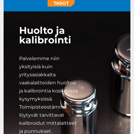
TASOT
Huolto ja
kalibrointi
Palvelemme niin
yksityisiä kuin
yritysasiakkaita
vaakalaitteiden huoltoa
ja kalibrointia koskevissa
kysymyksissä.
Toimipisteestämme
löytyvät tarvittavat
kalibroidut mittalaitteet
ja punnukset.