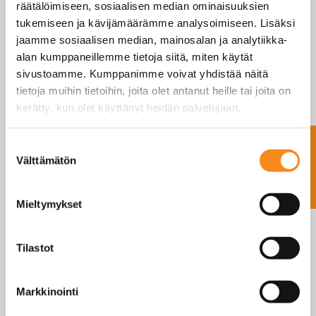
räätälöimiseen, sosiaalisen median ominaisuuksien
tukemiseen ja kävijämäärämme analysoimiseen. Lisäksi
jaamme sosiaalisen median, mainosalan ja analytiikka-
alan kumppaneillemme tietoja siitä, miten käytät
sivustoamme. Kumppanimme voivat yhdistää näitä
tietoja muihin tietoihin, joita olet antanut heille tai joita on
kerätty, kun olet käyttänyt heidän palvelujaan.
Ota yhteyttä
Suostumuksen
EBW-2D DYNAMOMETRI 5TN – 200TN
Välttämätön
valinta
LUE LISÄÄ
Mieltymykset
Tilastot
Markkinointi