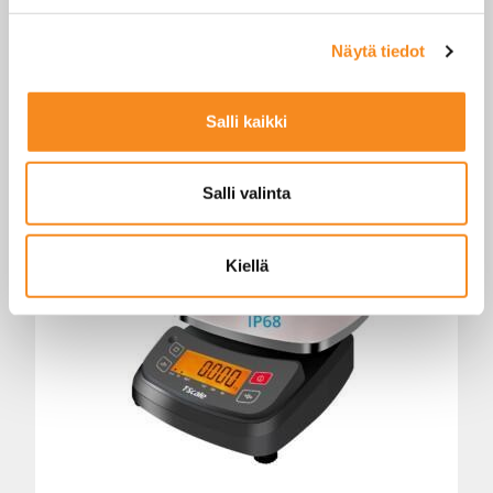
Näytä tiedot
Salli kaikki
ELICOM SI10-E TASOVAAKA 30 – 150KG
Salli valinta
LUE LISÄÄ
Kiellä