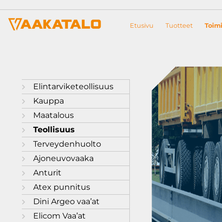
Siirry sisältöön
Etusivu
Tuotteet
Toimi
Elintarviketeollisuus
Kauppa
Maatalous
Teollisuus
Terveydenhuolto
Ajoneuvovaaka
Anturit
Atex punnitus
Dini Argeo vaa’at
Elicom Vaa’at