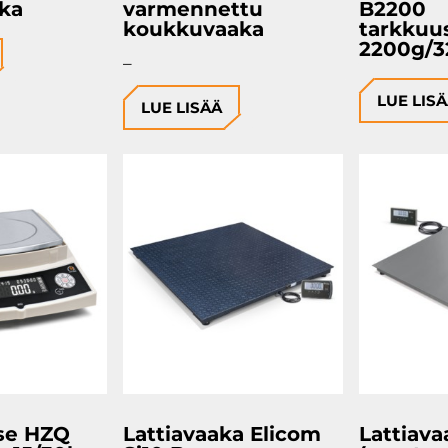
aka
varmennettu
B2200
koukkuvaaka
tarkkuu
2200g/
Price
–
range:
LUE LIS
LUE LISÄÄ
0,00 €
through
1,00 €
se HZQ
Lattiavaaka Elicom
Lattiava