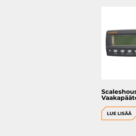
Scaleshou
Vaakapäät
LUE LISÄÄ