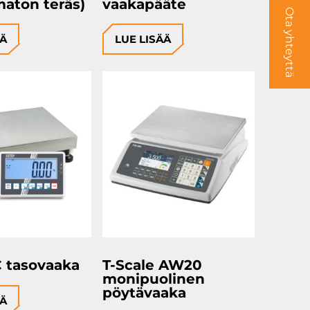
maton teräs)
vaakapääte
Ota yhteyttä
ÄÄ
LUE LISÄÄ
C tasovaaka
T-Scale AW20
monipuolinen
pöytävaaka
ÄÄ