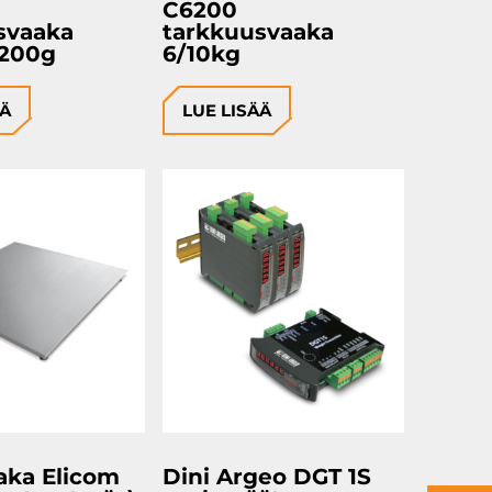
C6200
svaaka
tarkkuusvaaka
3200g
6/10kg
ÄÄ
LUE LISÄÄ
aka Elicom
Dini Argeo DGT 1S