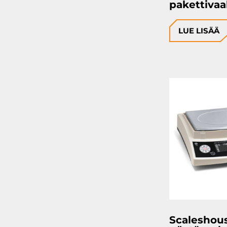
pakettiva
LUE LISÄÄ
Scaleshou