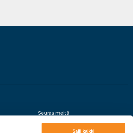
Seuraa meitä
eloste
somessa:
Salli kaikki