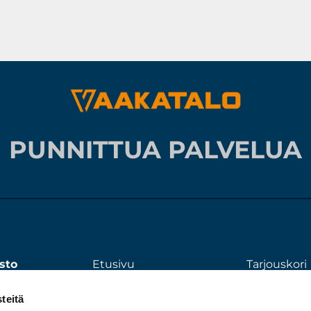
PUNNITTUA PALVELUA
sto
Etusivu
Tarjouskori
00
Tuotteet
Tietosuojas
teitä
Huolto ja kalibrointi