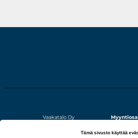
Vaakatalo Oy
Myyntiosa
Vestonkatu 11
020 7351 5
Tämä sivusto käyttää eväs
33580 TAMPERE