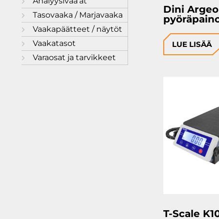
Analyysivaa’at
Dini Arg
Tasovaaka / Marjavaaka
pyöräpain
Vaakapäätteet / näytöt
Vaakatasot
LUE LISÄÄ
Varaosat ja tarvikkeet
T-Scale K1