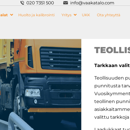
020 7351 500
info@vaakatalo.com
alat
Huolto ja kalibrointi
Yritys
UKK
Ota yhteyttä
TEOLLI
Tarkkaan valit
Teollisuuden pu
punnitusta tarvi
Vuosikymmente
teollinen punnit
asiakkaitamme
valittu tarkkoja
Laadukkaat tuot