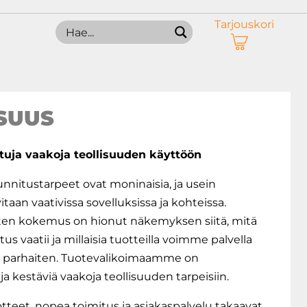
Tarjouskori
SUUS
tuja vaakoja teollisuuden käyttöön​
nnitustarpeet ovat moninaisia, ja usein
taan vaativissa sovelluksissa ja kohteissa.
n kokemus on hionut näkemyksen siitä, mitä
us vaatii ja millaisia tuotteilla voimme palvella
 parhaiten. Tuotevalikoimaamme on
 ja kestäviä vaakoja teollisuuden tarpeisiin.​
teet, nopea toimitus ja asiakaspalvelu takaavat