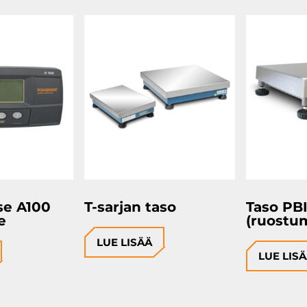
se A100
T-sarjan taso
Taso PB
e
(ruostu
LUE LISÄÄ
LUE LIS