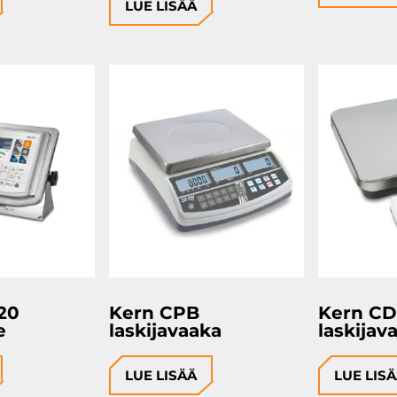
LUE LISÄÄ
20
Kern CPB
Kern C
e
laskijavaaka
laskijav
LUE LISÄÄ
LUE LIS