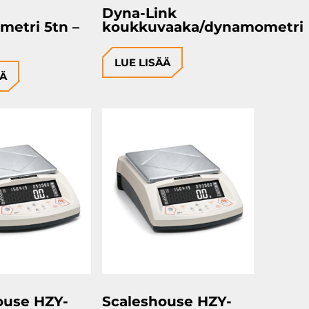
Dyna-Link
etri 5tn –
koukkuvaaka/dynamometri
LUE LISÄÄ
ÄÄ
ouse HZY-
Scaleshouse HZY-