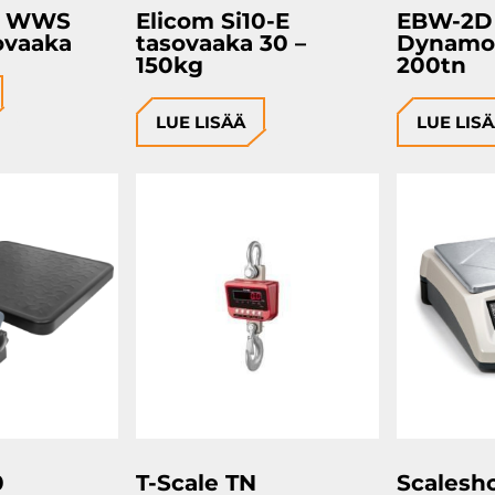
eo WWS
Elicom Si10-E
EBW-2D
ovaaka
tasovaaka 30 –
Dynamom
150kg
200tn
LUE LISÄÄ
LUE LIS
0
T-Scale TN
Scalesh