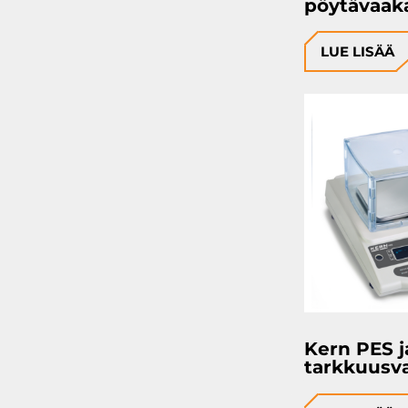
pöytävaak
LUE LISÄÄ
Kern PES j
tarkkuusv