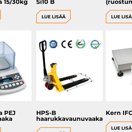
a 15/30kg
Si10 B
(ruostu
LUE LISÄÄ
LUE LIS
a PEJ
HPS-B
Kern IF
aaka
haarukkavaunuvaaka
LUE LIS