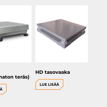
I
HD tasovaaka
maton teräs)
LUE LISÄÄ
ÄÄ