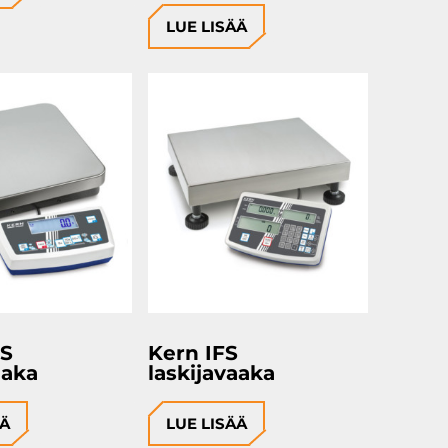
LUE LISÄÄ
DS
Kern IFS
aaka
laskijavaaka
ÄÄ
LUE LISÄÄ