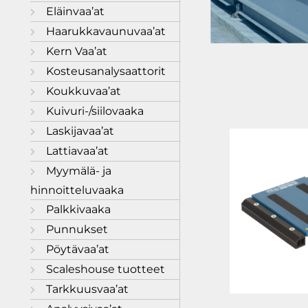
Eläinvaa’at
Haarukkavaunuvaa’at
Kern Vaa’at
Kosteusanalysaattorit
Koukkuvaa’at
Kuivuri-/siilovaaka
Laskijavaa’at
Lattiavaa’at
Myymälä- ja
hinnoitteluvaaka
Palkkivaaka
Punnukset
Pöytävaa’at
Scaleshouse tuotteet
Tarkkuusvaa’at