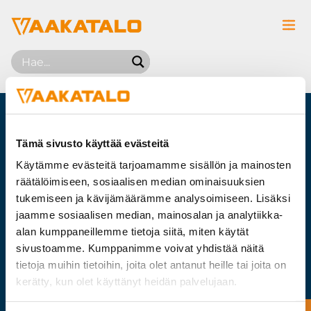
Siirry sisältöön
Tämä sivusto käyttää evästeitä
Käytämme evästeitä tarjoamamme sisällön ja mainosten
PUNNITTUA
räätälöimiseen, sosiaalisen median ominaisuuksien
PALVELUA
tukemiseen ja kävijämäärämme analysoimiseen. Lisäksi
jaamme sosiaalisen median, mainosalan ja analytiikka-
alan kumppaneillemme tietoja siitä, miten käytät
sivustoamme. Kumppanimme voivat yhdistää näitä
tietoja muihin tietoihin, joita olet antanut heille tai joita on
Vaakatalo Oy
kerätty, kun olet käyttänyt heidän palvelujaan.
Vestonkatu 11
33580 TAMPERE