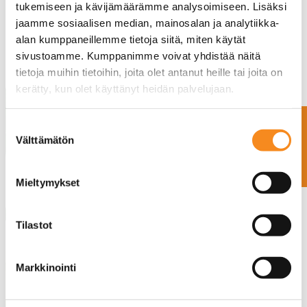
tukemiseen ja kävijämäärämme analysoimiseen. Lisäksi
jaamme sosiaalisen median, mainosalan ja analytiikka-
alan kumppaneillemme tietoja siitä, miten käytät
sivustoamme. Kumppanimme voivat yhdistää näitä
tietoja muihin tietoihin, joita olet antanut heille tai joita on
kerätty, kun olet käyttänyt heidän palvelujaan.
22.5.2025
Ota yhteyttä
Suostumuksen
OKRA 2025
Välttämätön
valinta
maatalousnäyttely,
osasto E18
Mieltymykset
LUE LISÄÄ
Tilastot
Markkinointi
22.7.2024
Olemme mukana