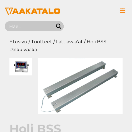
Siirry sisältöön
Etusivu
/
Tuotteet
/
Lattiavaa'at
/ Holi BSS
Palkkivaaka
Holi BSS