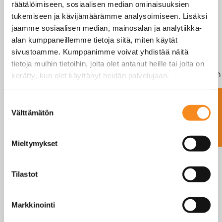
räätälöimiseen, sosiaalisen median ominaisuuksien
helposti siirrettävissä.
tukemiseen ja kävijämäärämme analysoimiseen. Lisäksi
jaamme sosiaalisen median, mainosalan ja analytiikka-
Mitat 100 x 12 cm. Toimituksessa kaksi palkkia ja
alan kumppaneillemme tietoja siitä, miten käytät
vaakapääte seinäkiinnikkeellä.
sivustoamme. Kumppanimme voivat yhdistää näitä
tietoja muihin tietoihin, joita olet antanut heille tai joita on
Malli
Palkin
Palkin
Kapasiteetti
Näytön
kerätty, kun olet käyttänyt heidän palvelujaan.
pituus
leveys
porras
Ota yhteyttä
/ kpl
/ kpl
Suostumuksen
Välttämätön
valinta
BSS-
1000
120
3000kg
1kg
1000
mm
mm
Mieltymykset
Näytetään rivit 1 - 1 (yhteensä 1 )
Tilastot
Markkinointi