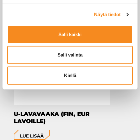
SINUA SAATTAISI
KIINNOSTAA MYÖS
Näytä tiedot
Salli kaikki
Salli valinta
Kiellä
U-LAVAVAAKA (FIN, EUR
LAVOILLE)
LUE LISÄÄ