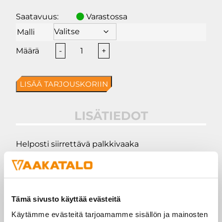
Saatavuus:
Varastossa
Malli
Holi
-
+
BSS
Palkkivaaka
LISÄÄ TARJOUSKORIIN
määrä
LISÄTIEDOT
Helposti siirrettävä palkkivaaka
ruostumattomasta teräksestä ja IP68 suojatulla
RST koteloidulla vaakapäätteellä Holi HL318L-
SSE.
Tämä sivusto käyttää evästeitä
Järeä rakenne ruostumattomasta teräksestä,
Käytämme evästeitä tarjoamamme sisällön ja mainosten
paino noin 22kg / kpl (palkki), joka kuitenkin