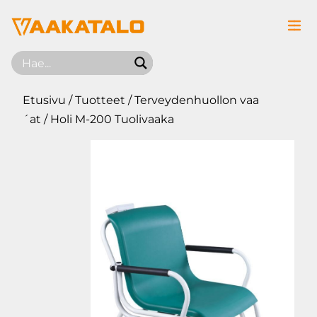
Siirry sisältöön
Etusivu
/
Tuotteet
/
Terveydenhuollon vaa
´at
/ Holi M-200 Tuolivaaka