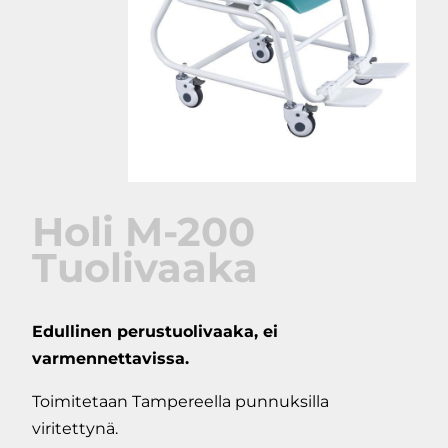
Holi M-200
Tuolivaaka
Edullinen perustuolivaaka, ei
varmennettavissa.
Toimitetaan Tampereella punnuksilla
viritettynä.