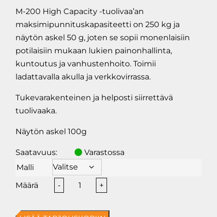
M-200 High Capacity -tuolivaa’an
maksimipunnituskapasiteetti on 250 kg ja
näytön askel 50 g, joten se sopii monenlaisiin
potilaisiin mukaan lukien painonhallinta,
kuntoutus ja vanhustenhoito. Toimii
ladattavalla akulla ja verkkovirrassa.
Tukevarakenteinen ja helposti siirrettävä
tuolivaaka.
Näytön askel 100g
Saatavuus:
Varastossa
Malli
Holi
-
+
M-
200