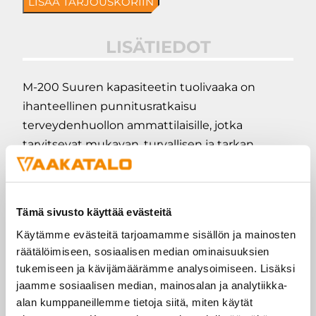
LISÄÄ TARJOUSKORIIN
Tuolivaaka
määrä
LISÄTIEDOT
M-200 Suuren kapasiteetin tuolivaaka on
ihanteellinen punnitusratkaisu
terveydenhuollon ammattilaisille, jotka
tarvitsevat mukavan, turvallisen ja tarkan
menetelmän liikuntarajoitteisten potilaiden
punnitsemiseen. Tukevan rakenteensa, helpon
liikutettavuuden ja käyttäjäystävällisten
Tämä sivusto käyttää evästeitä
ominaisuuksiensa ansiosta M-200 Tuolivaaka
Käytämme evästeitä tarjoamamme sisällön ja mainosten
tarjoaa poikkeuksellista suorituskykyä ja arvoa
räätälöimiseen, sosiaalisen median ominaisuuksien
erilaisissa terveydenhuollon tehtävissä. Malli ei
tukemiseen ja kävijämäärämme analysoimiseen. Lisäksi
ole varmennettavissa.
jaamme sosiaalisen median, mainosalan ja analytiikka-
alan kumppaneillemme tietoja siitä, miten käytät
Mukava ja turvallinen istuin