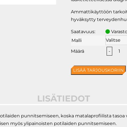
Ammattikäyttöön tarkoit
hyväksytty terveydenhuol
Saatavuus:
Varast
Malli
Kern
-
MWS
pyörä
LISÄÄ TARJOUSKORIIN
määrä
LISÄTIEDOT
otilaiden punnitsemiseen, koska matalaprofiilista tasoa 
llisen myös ylipainoisten potilaiden punnitsemiseen.