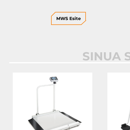
MWS Esite
SINUA 