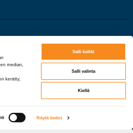
Seuraa meitä
Salli kaikki
eloste
somessa:
an
sen median,
Salli valinta
on kerätty,
Kiellä
ti
Näytä tiedot