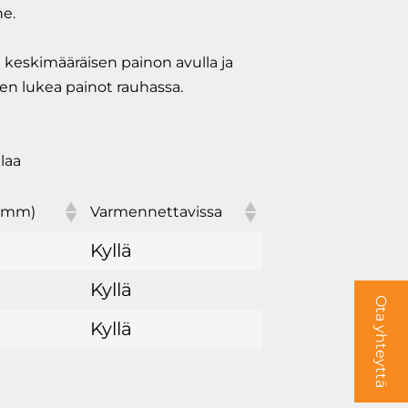
ne.
an keskimääräisen painon avulla ja
tten lukea painot rauhassa.
ilaa
 (mm)
Varmennettavissa
Kyllä
Kyllä
Ota yhteyttä
Kyllä