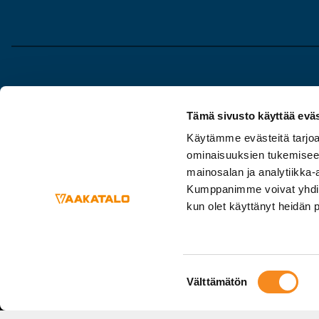
Vaakatalo Oy
Myyntiosa
Tämä sivusto käyttää eväs
Vestonkatu 11
020 7351 5
Käytämme evästeitä tarjoa
33580 TAMPERE
ominaisuuksien tukemisee
Huolto/my
020 7351 500
mainosalan ja analytiikka-
020 7351 5
Kumppanimme voivat yhdistää 
info@vaakatalo.com
kun olet käyttänyt heidän 
Suostumuksen
Välttämätön
valinta