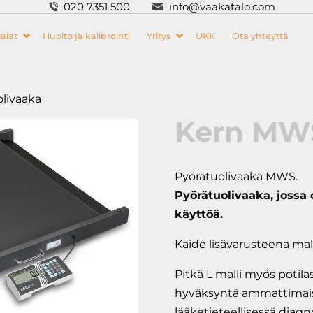
020 7351 500
info@vaakatalo.com
alat
Huolto ja kalibrointi
Yritys
UKK
Ota yhteyttä
livaaka
Kern MWS
Pyörätuolivaaka MWS.
Pyörätuolivaaka, jossa 
käyttöä.
Kaide lisävarusteena mal
Pitkä L malli myös poti
hyväksyntä ammattimaise
lääketieteellisessä diagn