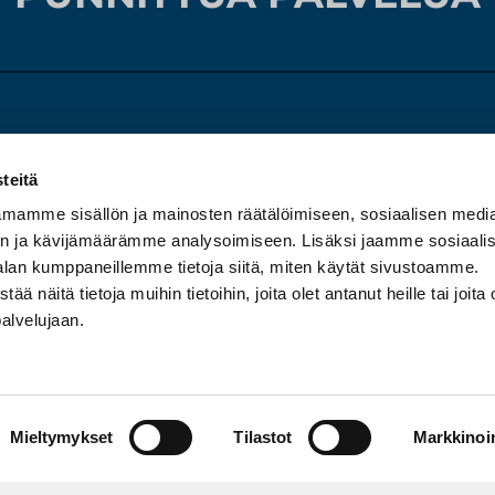
sto
Etusivu
Tarjouskori
teitä
00
Tuotteet
Tietosuojas
mamme sisällön ja mainosten räätälöimiseen, sosiaalisen medi
Huolto ja kalibrointi
n ja kävijämäärämme analysoimiseen. Lisäksi jaamme sosiaali
ynti
Yritys
alan kumppaneillemme tietoja siitä, miten käytät sivustoamme.
03
näitä tietoja muihin tietoihin, joita olet antanut heille tai joita 
Ota yhteyttä
palvelujaan.
Mieltymykset
Tilastot
Markkinoin