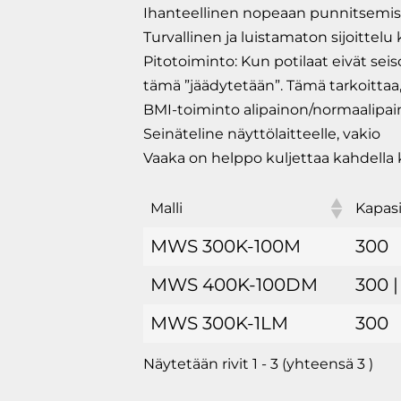
Ihanteellinen nopeaan punnitsemisee
Turvallinen ja luistamaton sijoittelu 
Pitotoiminto: Kun potilaat eivät seis
tämä ”jäädytetään”. Tämä tarkoittaa, e
BMI-toiminto alipainon/normaalipai
Seinäteline näyttölaitteelle, vakio
Vaaka on helppo kuljettaa kahdella ka
Malli
Kapasi
MWS 300K-100M
300
MWS 400K-100DM
300 
MWS 300K-1LM
300
Näytetään rivit 1 - 3 (yhteensä 3 )