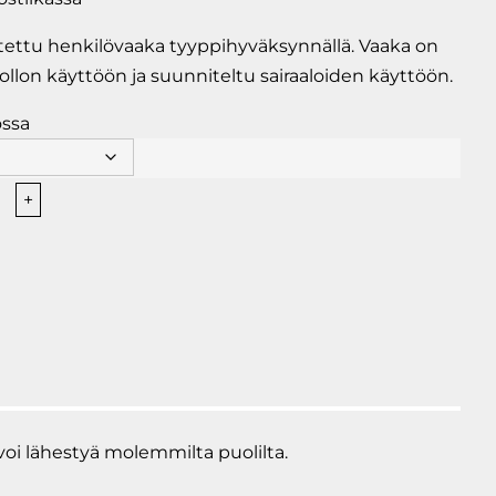
ettu henkilövaaka tyyppihyväksynnällä. Vaaka on
lon käyttöön ja suunniteltu sairaaloiden käyttöön.
ossa
+
tuolivaaka
voi lähestyä molemmilta puolilta.