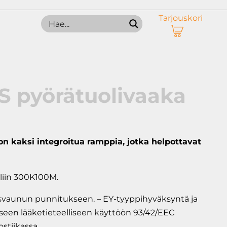
Tarjouskori
 pyörätuolivaaka
on kaksi integroitua ramppia, jotka helpottavat
liin 300K100M.
lasvaunun punnitukseen. – EY-tyyppihyväksyntä ja
en lääketieteelliseen käyttöön 93/42/EEC
ostiikassa