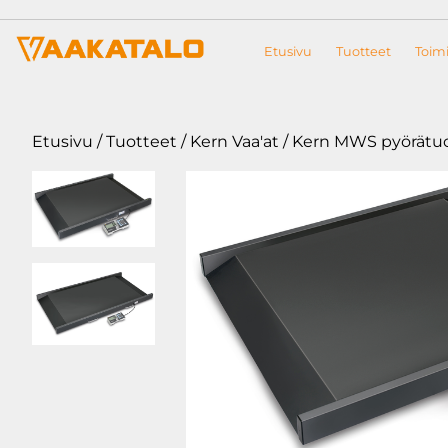
Siirry sisältöön
Etusivu
Tuotteet
Toimi
Etusivu
/
Tuotteet
/
Kern Vaa'at
/ Kern MWS pyörätuo