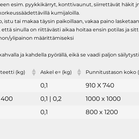
n esim. pyykkikärryt, konttivaunut, siirrettävät häkit j
korkeussäädettävillä kumijaloilla.
o, istu tai makaa täysin paikoillaan, vakaa paino lasketa
ttä sinulla on riittävästi aikaa hoitaa ensin potilas ja si
non/ylipainon määrittämiseksi
hvalla ja kahdella pyörällä, eikä se vaadi paljon säilytyst
teetti (kg)
Askel e= (kg)
Punnitustason koko
0,1
910 X 740
| 400
0,1 | 0,2
1000 x 1000
0,1
800 x 1200