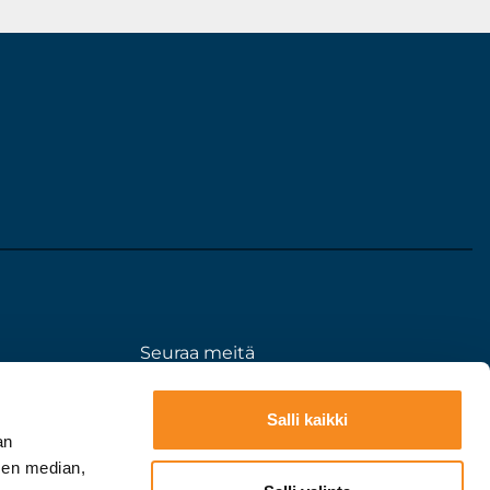
Seuraa meitä
eloste
somessa:
Salli kaikki
an
sen median,