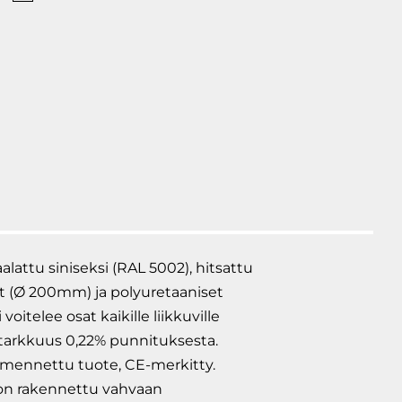
omy
kkavaunuvaaka
attu siniseksi (RAL 5002), hitsattu
rät (Ø 200mm) ja polyuretaaniset
itelee osat kaikille liikkuville
, tarkkuus 0,22% punnituksesta.
varmennettu tuote, CE-merkitty.
 on rakennettu vahvaan