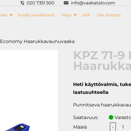
020 7351 500
info@vaakatalo.com
alat
Huolto ja kalibrointi
Yritys
UKK
Ota yhteyttä
9 Economy Haarukkavaunuvaaka
KPZ 71-9
Haarukk
Heti käyttövalmis, tuke
laatusuhteella
Punnitseva haarukkava
Saatavuus:
Varast
KPZ
-