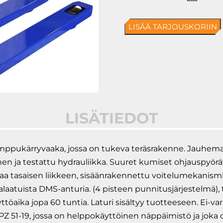
71-
9
LISÄÄ TARJOUSKORIIN
Econ
Haaru
määrä
LISÄTIEDOT
ppukärryvaaka, jossa on tukeva teräsrakenne. Jauhemaal
linen ja testattu hydrauliikka. Suuret kumiset ohjauspyö
a tasaisen liikkeen, sisäänrakennettu voitelumekanismi vo
ealaatuista DMS-anturia. (4 pisteen punnitusjärjestelmä)
äyttöaika jopa 60 tuntia. Laturi sisältyy tuotteeseen. Ei-
 51-19, jossa on helppokäyttöinen näppäimistö ja joka