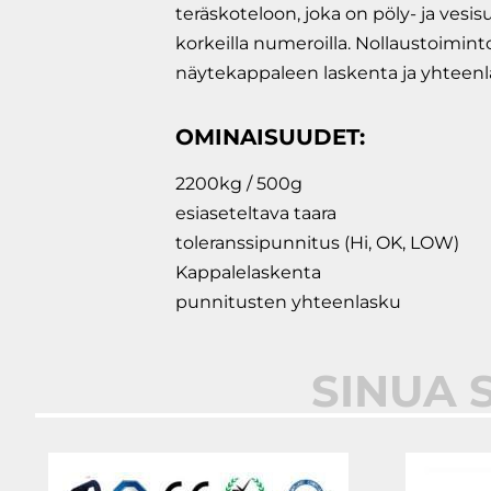
teräskoteloon, joka on pöly- ja ves
korkeilla numeroilla. Nollaustoimint
näytekappaleen laskenta ja yhteenl
OMINAISUUDET:
2200kg / 500g
esiaseteltava taara
toleranssipunnitus (Hi, OK, LOW)
Kappalelaskenta
punnitusten yhteenlasku
SINUA 