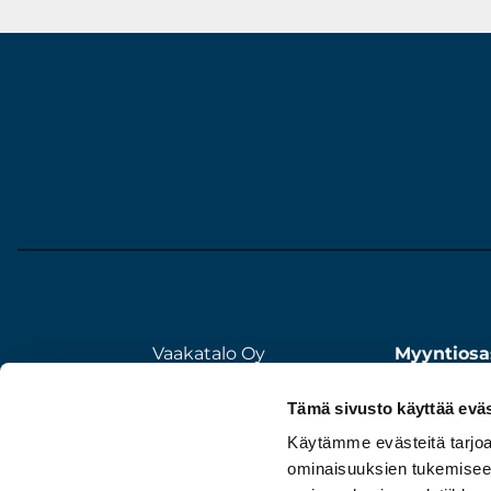
Vaakatalo Oy
Myyntiosa
Vestonkatu 11
020 7351 5
Tämä sivusto käyttää eväs
33580 TAMPERE
Huolto/my
020 7351 500
Käytämme evästeitä tarjoa
020 7351 5
ominaisuuksien tukemisee
info@vaakatalo.com