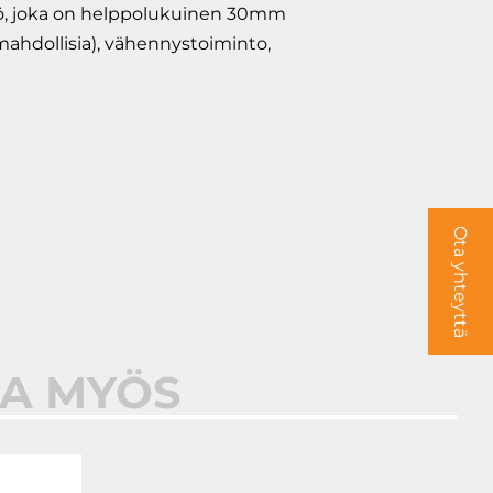
yttö, joka on helppolukuinen 30mm
 mahdollisia), vähennystoiminto,
Ota yhteyttä
AA MYÖS