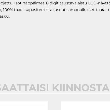
isuojattu. Isot näppäimet, 6 digit taustavalaistu LCD-nä
o, 100% taara kapasiteetista (useat samanaikaiset taarat
asku.
SAATTAISI KIINNOST