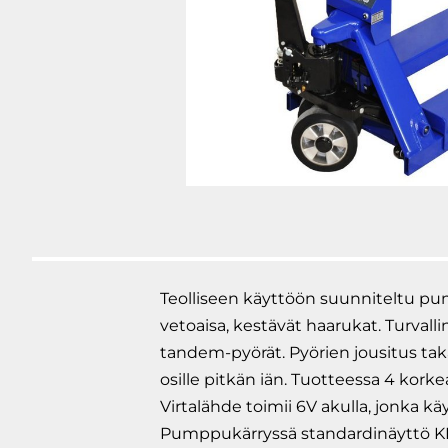
Teolliseen käyttöön suunniteltu pum
vetoaisa, kestävät haarukat. Turval
tandem-pyörät. Pyörien jousitus taka
osille pitkän iän. Tuotteessa 4 kork
Virtalähde toimii 6V akulla, jonka k
Pumppukärryssä standardinäyttö KPZ