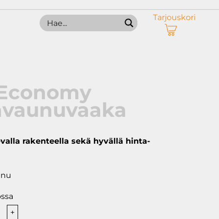
Tarjouskori
 Economy
avaunuvaaka
valla rakenteella sekä hyvällä hinta-
unu
ossa
+