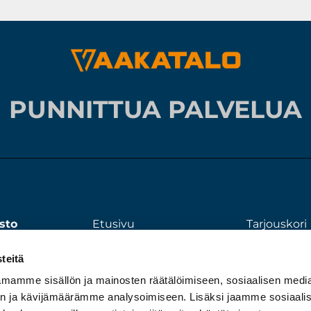
PUNNITTUA PALVELUA
sto
Etusivu
Tarjouskori
00
Tuotteet
Tietosuojas
teitä
Huolto ja kalibrointi
ynti
Yritys
mamme sisällön ja mainosten räätälöimiseen, sosiaalisen medi
03
n ja kävijämäärämme analysoimiseen. Lisäksi jaamme sosiaali
Ota yhteyttä