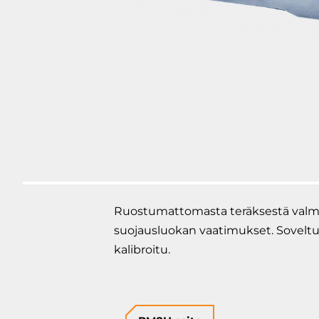
Ruostumattomasta teräksestä valmiste
suojausluokan vaatimukset. Soveltuu 
kalibroitu.