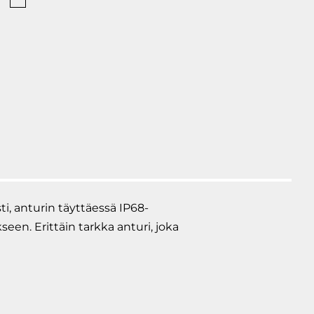
H
i, anturin täyttäessä IP68-
en. Erittäin tarkka anturi, joka