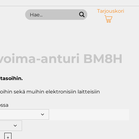
Tarjouskori
voima-anturi BM8H
tasoihin.
oihin sekä muihin elektronisiin laitteisiin
ossa
ausvoima-
+