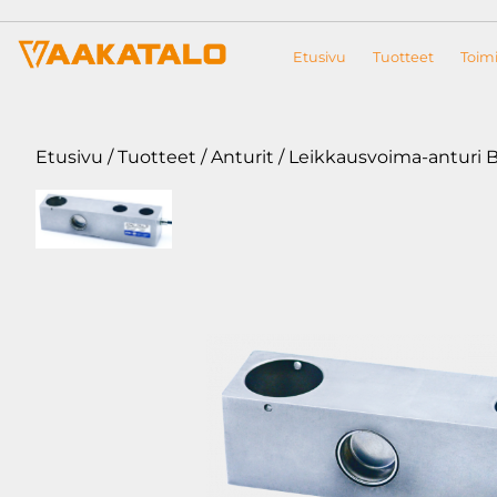
Siirry sisältöön
Etusivu
Tuotteet
Toimi
Etusivu
/
Tuotteet
/
Anturit
/ Leikkausvoima-anturi