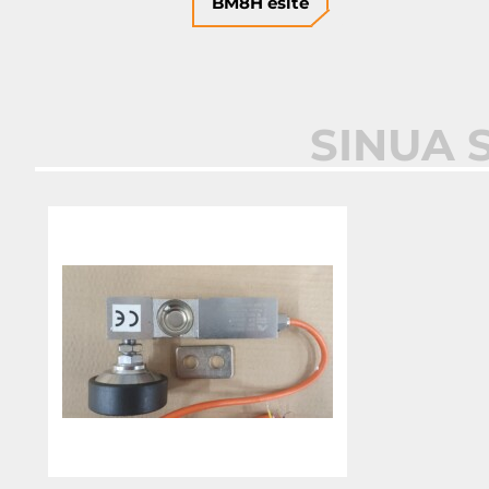
BM8H esite
SINUA 