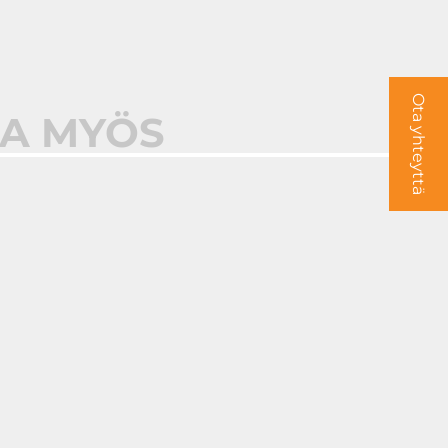
Ota yhteyttä
AA MYÖS