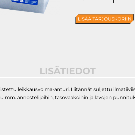
anturi
BM8
LISÄÄ TARJOUSKORIIN
määrä
LISÄTIEDOT
ttu leikkausvoima-anturi. Liitännät suljettu ilmatiiviist
mm. annostelijoihin, tasovaakoihin ja lavojen punnitukse