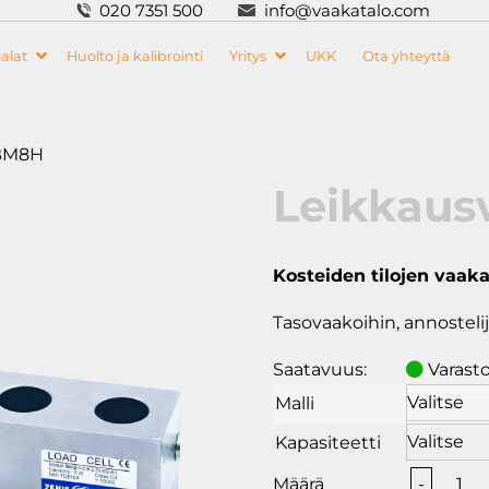
020 7351 500
info@vaakatalo.com
alat
Huolto ja kalibrointi
Yritys
UKK
Ota yhteyttä
 BM8H
Leikkaus
Kosteiden tilojen vaaka
Tasovaakoihin, annostelij
Saatavuus:
Varast
Malli
Kapasiteetti
Leikk
-