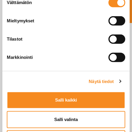
Ota yhteyttä
KIINNOSTAA MYÖS
Välttämätön
valinta
Mieltymykset
Tilastot
Markkinointi
Näytä tiedot
S-ANTURI H3
Salli kaikki
LUE LISÄÄ
Salli valinta