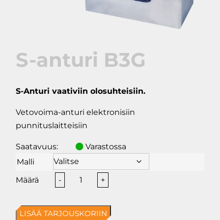
S-anturi B3G
S-Anturi vaativiin olosuhteisiin.
Vetovoima-anturi elektronisiin
punnituslaitteisiin
Saatavuus:
Varastossa
Malli
S-
-
+
anturi
B3G
LISÄÄ TARJOUSKORIIN
määrä