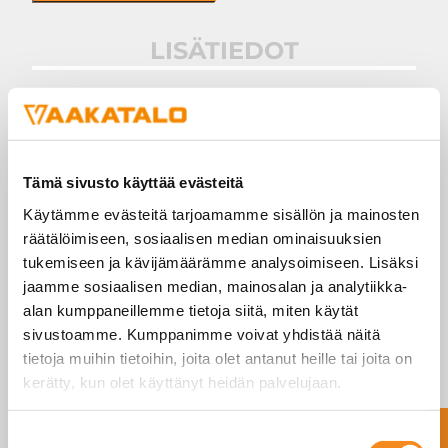
LISÄTIEDOT
Ruostumattomasta teräksestä valmistettu,
suojausluokan IP67 S-mallin anturi. Sopii vetoa
ja puristusta mittaaviin sovelluksiin, esim.
Tämä sivusto käyttää evästeitä
roikkuviin punnituksiin. Saatavilla myös suurissa
Käytämme evästeitä tarjoamamme sisällön ja mainosten
kapasiteeteissa ja mitoissa.
räätälöimiseen, sosiaalisen median ominaisuuksien
tukemiseen ja kävijämäärämme analysoimiseen. Lisäksi
jaamme sosiaalisen median, mainosalan ja analytiikka-
alan kumppaneillemme tietoja siitä, miten käytät
sivustoamme. Kumppanimme voivat yhdistää näitä
tietoja muihin tietoihin, joita olet antanut heille tai joita on
kerätty, kun olet käyttänyt heidän palvelujaan.
SINUA SAATTAISI
Suostumuksen