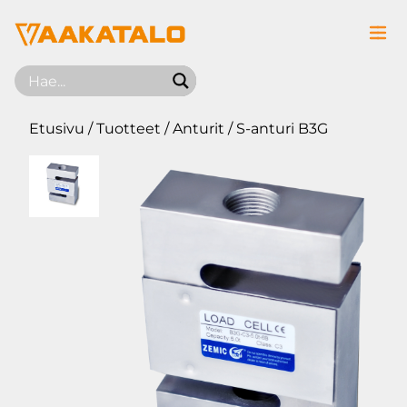
Siirry sisältöön
Etusivu
/
Tuotteet
/
Anturit
/ S-anturi B3G