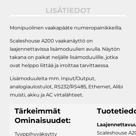
LISÄTIEDOT
Monipuolinen vaakapääte numeropainikkeilla.
Scaleshouse A200 vaakanäyttö on
laajennettavissa lisämoduulien avulla. Näytön
takana on paikat neljälle lisämoduulille, jotka
ovat helppo liittää ja irroittaa tarvittaessa.
Lisämoduuleita mm. Input/Output,
analogiaulostulot, RS232/RS485, Ethernet, Alibi
muisti, akku ja AC virtalähteet.
Tärkeimmät
Tuotetiedo
Ominaisuudet:
Laajennettavu
Scaleshouse A2
Tyyppihyväksytty