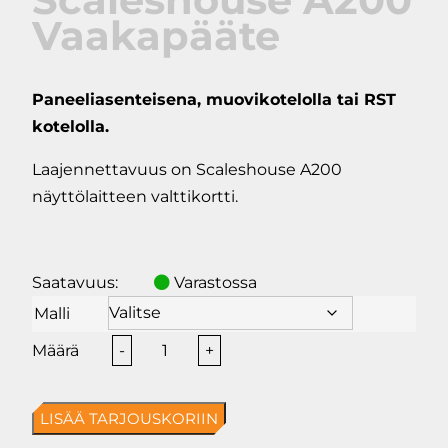
Vaakapääte
Paneeliasenteisena, muovikotelolla tai RST
kotelolla.
Laajennettavuus on Scaleshouse A200
näyttölaitteen valttikortti.
Saatavuus:
Varastossa
Malli
Scaleshouse
-
+
A200
Vaakapääte
LISÄÄ TARJOUSKORIIN
määrä