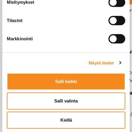
Mieltymykset
voidaan liittää li
sarjaliikennepor
Tilastot
RS232/RS232,
RS232/RS485,
Markkinointi
RS485/RS485
Analogiaulostu
moduuli
Näytä tiedot
Moduuli mahdol
4-20mA ja 0-10V
Salli kaikki
Alibi/Data stor
device
Salli valinta
Muistimoduuli, j
Kiellä
tiedot säilyvät.