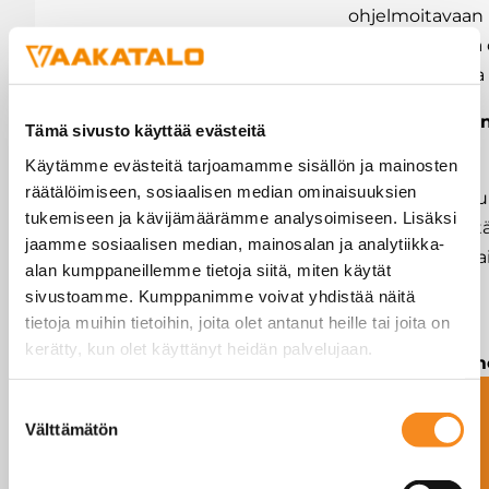
ohjelmoitavaan
logiikkaan sekä 
suoraan erilaisia 
Button/näppäi
Tämä sivusto käyttää evästeitä
moduuli
Käytämme evästeitä tarjoamamme sisällön ja mainosten
räätälöimiseen, sosiaalisen median ominaisuuksien
Näppäinmoduul
tukemiseen ja kävijämäärämme analysoimiseen. Lisäksi
4 jännitteetönt
jaamme sosiaalisen median, mainosalan ja analytiikka-
sisääntuloa erilai
alan kumppaneillemme tietoja siitä, miten käytät
kytkimille ja
sivustoamme. Kumppanimme voivat yhdistää näitä
painonapeille
tietoja muihin tietoihin, joita olet antanut heille tai joita on
kerätty, kun olet käyttänyt heidän palvelujaan.
Sarjaliikennem
Ota yhteyttä
Suostumuksen
Sisäänrakennet
Välttämätön
valinta
RS232/RS485 po
lisäksi laitteese