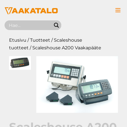
Siirry sisältöön
Etusivu
/
Tuotteet
/
Scaleshouse
tuotteet
/ Scaleshouse A200 Vaakapääte
Scaleshouse A200