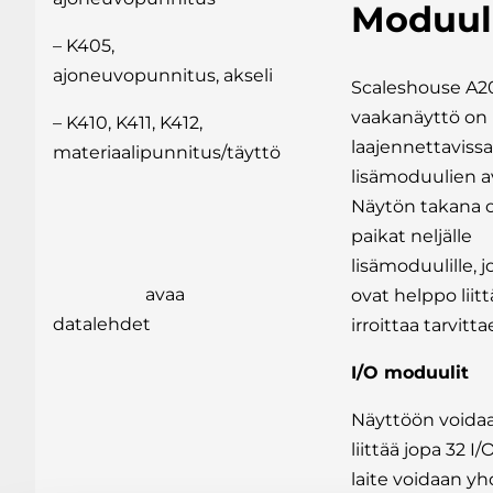
Moduul
– K405,
ajoneuvopunnitus, akseli
Scaleshouse A2
vaakanäyttö on
– K410, K411, K412,
laajennettavissa
materiaalipunnitus/täyttö
lisämoduulien av
Näytön takana 
paikat neljälle
lisämoduulille, j
avaa
ovat helppo liitt
datalehdet
irroittaa tarvitta
I/O moduulit
Näyttöön voida
liittää jopa 32 I/O
laite voidaan yh