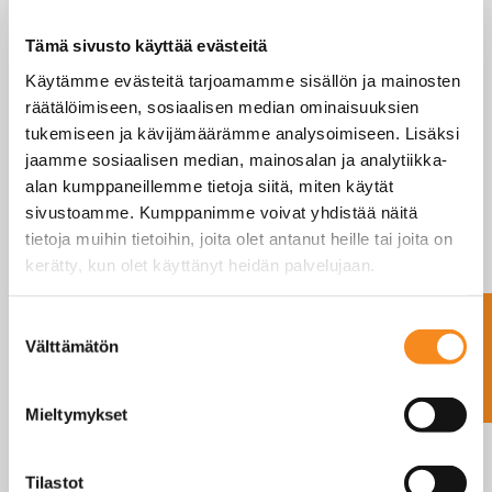
suosittu suursäkkivaakana.
Tämä sivusto käyttää evästeitä
Siirrettävä ja kompakti, 500g tarkkuudella,
Käytämme evästeitä tarjoamamme sisällön ja mainosten
mukana kaukosäädin. Suosittu vaaka
räätälöimiseen, sosiaalisen median ominaisuuksien
suursäkkien punnitukseen.
tukemiseen ja kävijämäärämme analysoimiseen. Lisäksi
jaamme sosiaalisen median, mainosalan ja analytiikka-
Saatavuus:
Varastossa
alan kumppaneillemme tietoja siitä, miten käytät
Scaleshouse
-
+
sivustoamme. Kumppanimme voivat yhdistää näitä
HSD-
tietoja muihin tietoihin, joita olet antanut heille tai joita on
1500
kerätty, kun olet käyttänyt heidän palvelujaan.
LISÄÄ TARJOUSKORIIN
Koukkuvaaka
Ota yhteyttä
1500kg
Suostumuksen
LISÄTIEDOT
määrä
Välttämätön
valinta
Scaleshouse HSD-koukkuvaaka sopii niin
Mieltymykset
teollisuuden, maatalouden kuin logistiikan
käyttötarpeisiin. Anturin murtolujuus on
Tilastot