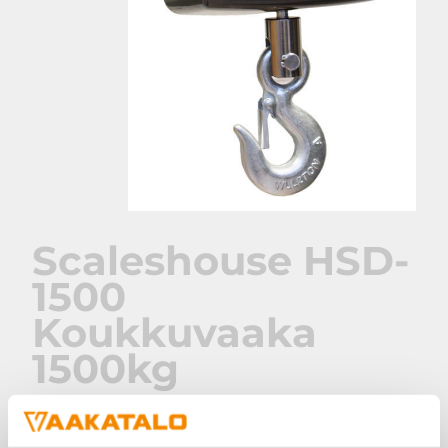
Scaleshouse HSD-
1500
Koukkuvaaka
1500kg
Nosturivaaka pieniin nostureihin. Erittäin