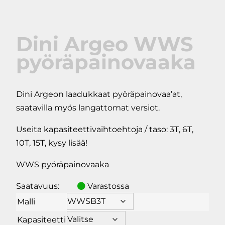
Dini Argeo WWS
pyöräpainovaaka
Dini Argeon laadukkaat pyöräpainovaa’at,
saatavilla myös langattomat versiot.
Useita kapasiteettivaihtoehtoja / taso: 3T, 6T,
10T, 15T, kysy lisää!
WWS pyöräpainovaaka
Saatavuus:
Varastossa
Malli
Kapasiteetti