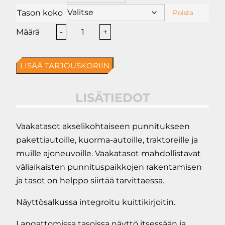
Tason koko
Poista
Dini
-
+
Argeo
WWS
LISÄÄ TARJOUSKORIIN
pyöräpainovaaka
määrä
LISÄTIEDOT
Vaakatasot akselikohtaiseen punnitukseen
pakettiautoille, kuorma-autoille, traktoreille ja
muille ajoneuvoille. Vaakatasot mahdollistavat
väliaikaisten punnituspaikkojen rakentamisen
ja tasot on helppo siirtää tarvittaessa.
Näyttösalkussa integroitu kuittikirjoitin.
Langattomissa tasoissa näyttö itsessään ja