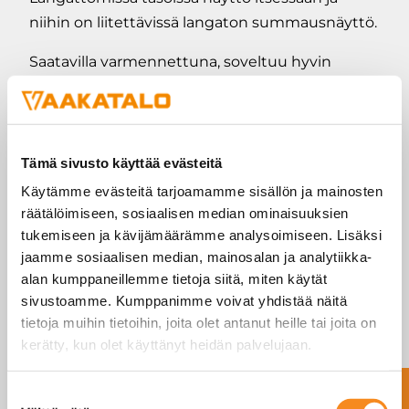
niihin on liitettävissä langaton summausnäyttö.
Saatavilla varmennettuna, soveltuu hyvin
katsastusasemien käyttöön.
Useita kapasiteettivaihtoehtoja / taso: 3T, 6T,
10T, 15T
Tämä sivusto käyttää evästeitä
Käytämme evästeitä tarjoamamme sisällön ja mainosten
Malli
Tason koko
Kaapeli /
räätälöimiseen, sosiaalisen median ominaisuuksien
Langaton
tukemiseen ja kävijämäärämme analysoimiseen. Lisäksi
jaamme sosiaalisen median, mainosalan ja analytiikka-
WWSB
400x300mm
Kaapeli
alan kumppaneillemme tietoja siitä, miten käytät
sivustoamme. Kumppanimme voivat yhdistää näitä
WWSC
500x400mm
Kaapeli
tietoja muihin tietoihin, joita olet antanut heille tai joita on
kerätty, kun olet käyttänyt heidän palvelujaan.
WWSE
700x450mm
Kaapeli
WWSD
900x500mm
Kaapeli
Suostumuksen