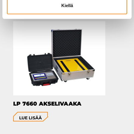
KIINNOSTAA MYÖS
Kiellä
LP 7660 AKSELIVAAKA
LUE LISÄÄ