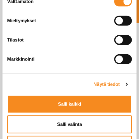
Ota yhteyttä
Välttämätön
valinta
WWSF
900x700mm
Kaapeli
Mieltymykset
WWSCRF
565x400mm
Langaton
WWSERF
750x450mm
Langaton
Tilastot
WWSDRF
950x500mm
Langaton
Markkinointi
Näytä tiedot
WWS esite
Salli kaikki
Salli valinta
SINUA SAATTAISI