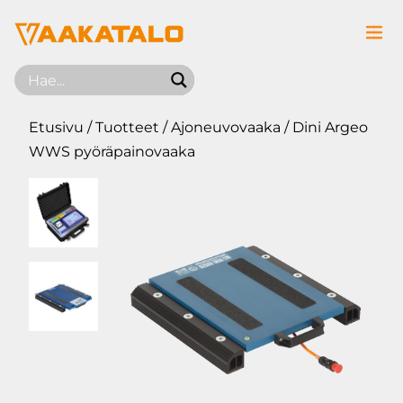
Siirry sisältöön
Etusivu
/
Tuotteet
/
Ajoneuvovaaka
/ Dini Argeo
WWS pyöräpainovaaka