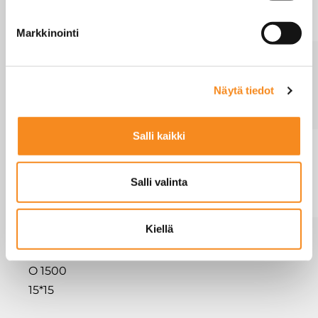
O 600
15*12
Markkinointi
Si10S
1500
500
1500×1250
√
DF-SS-
Näytä tiedot
O 1500
15*12
Salli kaikki
Si10S
600
200
1500х1500
√
DF-SS-
Salli valinta
O 600
15*15
Kiellä
Si10S
1500
500
1500х150
√
DF-SS-
O 1500
15*15