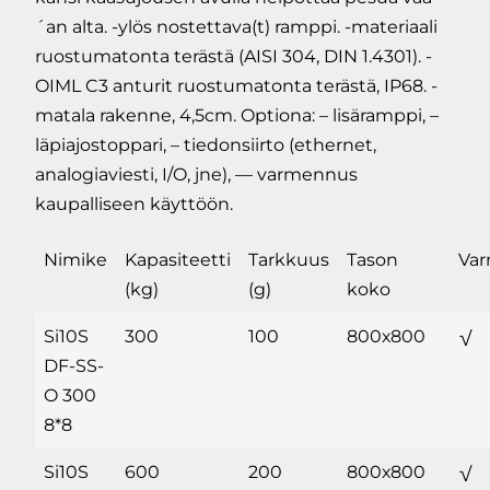
´an alta. -ylös nostettava(t) ramppi. -materiaali
ruostumatonta terästä (AISI 304, DIN 1.4301). -
OIML C3 anturit ruostumatonta terästä, IP68. -
matala rakenne, 4,5cm. Optiona: – lisäramppi, –
läpiajostoppari, – tiedonsiirto (ethernet,
analogiaviesti, I/O, jne), — varmennus
kaupalliseen käyttöön.
Nimike
Kapasiteetti
Tarkkuus
Tason
Va
(kg)
(g)
koko
Si10S
300
100
800х800
√
DF-SS-
O 300
8*8
Si10S
600
200
800х800
√