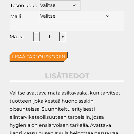
Tason koko
Malli
Avattava
-
+
matalasiltavaaka,
ruostumaton
LISÄÄ TARJOUSKORIIN
teräs
määrä
LISÄTIEDOT
Valitse avattava matalasiltavaaka, kun tarvitset
tuotteen, joka kestää huonoissakin
olosuhteissa. Suunniteltu erityisesti
elintarviketeollisuuteen tarpeisiin, jossa
hygienia on ensiarvoisen tärkeää. Avattava
kansi kaasujousen avulla helpottaa pesua vaa