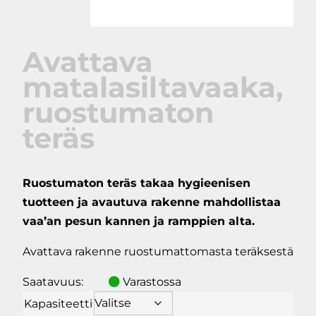
Avattava
matalasiltavaaka,
ruostumaton
teräs
Ruostumaton teräs takaa hygieenisen
tuotteen ja avautuva rakenne mahdollistaa
vaa’an pesun kannen ja ramppien alta.
Avattava rakenne ruostumattomasta teräksestä
Saatavuus:
Varastossa
Kapasiteetti