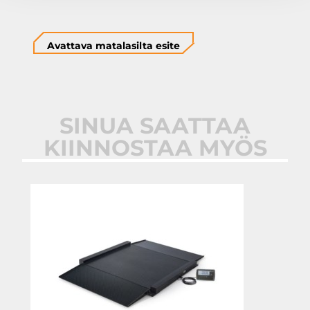
Avattava matalasilta esite
SINUA SAATTAA
KIINNOSTAA MYÖS