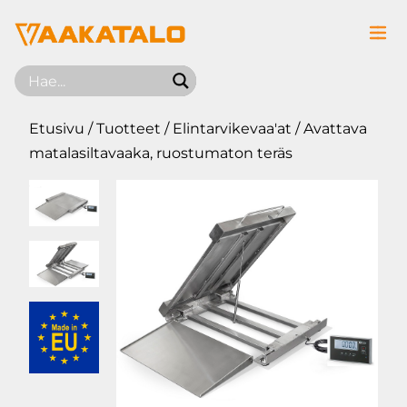
Siirry sisältöön
Etusivu
/
Tuotteet
/
Elintarvikevaa'at
/ Avattava
matalasiltavaaka, ruostumaton teräs