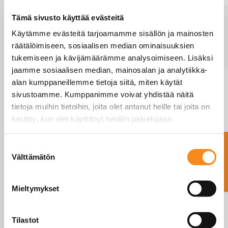
Si10S
1500
500
1250×1000
√
Tämä sivusto käyttää evästeitä
DF-SS-
Käytämme evästeitä tarjoamamme sisällön ja mainosten
O 1500
räätälöimiseen, sosiaalisen median ominaisuuksien
12*10
tukemiseen ja kävijämäärämme analysoimiseen. Lisäksi
jaamme sosiaalisen median, mainosalan ja analytiikka-
Si10S
600
200
1250х1250
√
alan kumppaneillemme tietoja siitä, miten käytät
DF-SS-
sivustoamme. Kumppanimme voivat yhdistää näitä
O 600
tietoja muihin tietoihin, joita olet antanut heille tai joita on
kerätty, kun olet käyttänyt heidän palvelujaan.
12*12
Ota yhteyttä
Si10S
1500
500
1250х1250
√
Suostumuksen
DF-SS-
Välttämätön
valinta
O 1500
12*12
Mieltymykset
Si10S
500
200
1500×1250
√
DF-SS-
Tilastot