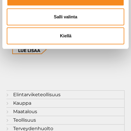
Salli valinta
U-lavavaaka
(FIN, EUR
lavoille)
Kiellä
LUE LISÄÄ
Elintarviketeollisuus
Kauppa
Maatalous
Teollisuus
Terveydenhuolto