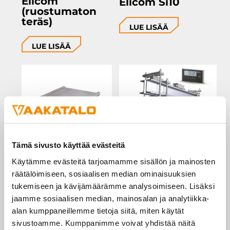
Elicom
Elicom Si10
(ruostumaton
teräs)
LUE LISÄÄ
LUE LISÄÄ
Tämä sivusto käyttää evästeitä
Matalasiltavaaka
Elicom H-SS
(ruostumaton
Käytämme evästeitä tarjoamamme sisällön ja mainosten
ruhovaaka –
teräs)
räätälöimiseen, sosiaalisen median ominaisuuksien
vakaushyväksytty
tukemiseen ja kävijämäärämme analysoimiseen. Lisäksi
LUE LISÄÄ
jaamme sosiaalisen median, mainosalan ja analytiikka-
LUE LISÄÄ
alan kumppaneillemme tietoja siitä, miten käytät
sivustoamme. Kumppanimme voivat yhdistää näitä