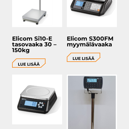
Elicom Si10-E
Elicom S300FM
tasovaaka 30 –
myymälävaaka
150kg
LUE LISÄÄ
LUE LISÄÄ