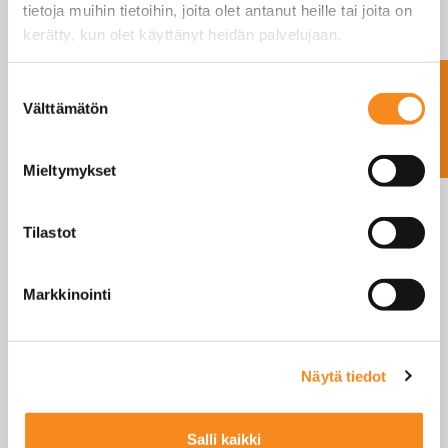
tietoja muihin tietoihin, joita olet antanut heille tai joita on
kerätty, kun olet käyttänyt heidän palvelujaan.
Ota yhteyttä
Suostumuksen
Välttämätön
valinta
Elicom WA-C
Häkkivaaka
Mieltymykset
Elicom Pig
Scale WA-P1
LUE LISÄÄ
”Sikavaaka”
Tilastot
LUE LISÄÄ
Markkinointi
Näytä tiedot
Salli kaikki