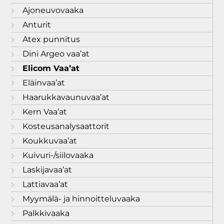
Ajoneuvovaaka
Anturit
Atex punnitus
Dini Argeo vaa’at
Elicom Vaa’at
Eläinvaa’at
Haarukkavaunuvaa’at
Kern Vaa’at
Kosteusanalysaattorit
Koukkuvaa’at
Kuivuri-/siilovaaka
Laskijavaa’at
Lattiavaa’at
Myymälä- ja hinnoitteluvaaka
Palkkivaaka