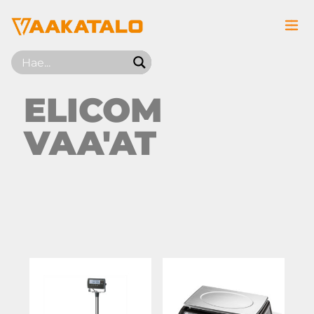
Siirry sisältöön
ELICOM
VAA'AT