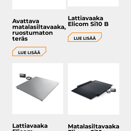
Lattiavaaka
Avattava
Elicom Si10 B
matalasiltavaaka,
ruostumaton
teräs
LUE LISÄÄ
LUE LISÄÄ
Lattiavaaka
Matalasiltavaaka