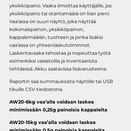
yksikköpaino. Vaaka ilmoittaa käyttäjälle, jos
yksikköpaino tai otantamäärä on liian pieni.
Vaa’assa on suuri näyttö, joka näyttää
kokonaispainon, yksikköpainon,
kappalemäärän, tuotteen ja jonka lisäksi
vaa’assa on yhteenlaskutoiminnot.
Laskentavaaka tehostaa ja nopeuttaa työtä
esimerkiksi varastoilla ja inventaariota
tehtäessä. Akku saatavissa lisävarusteena.
Raportin saa summauksista näytölle tai USB
tikulle CSV-tiedostona.
AW20-6kg vaa’alla voidaan laskea
minimissään 0,25g painoisia kappaleita
AW20-15kg vaa’alla voidaan laskea
minimissään 0,5g painoisia kappaleita