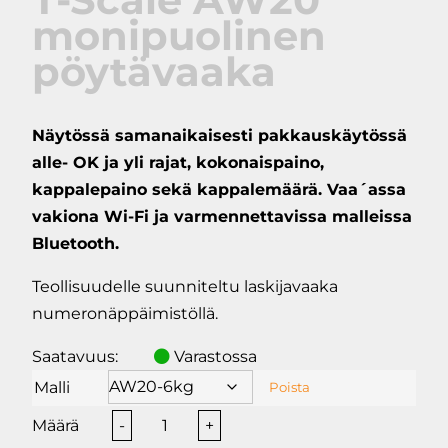
monipuolinen
pöytävaaka
Näytössä samanaikaisesti pakkauskäytössä
alle- OK ja yli rajat, kokonaispaino,
kappalepaino sekä kappalemäärä. Vaa´assa
vakiona Wi-Fi ja varmennettavissa malleissa
Bluetooth.
Teollisuudelle suunniteltu laskijavaaka
numeronäppäimistöllä.
Saatavuus:
Varastossa
Malli
Poista
T-
-
+
Scale