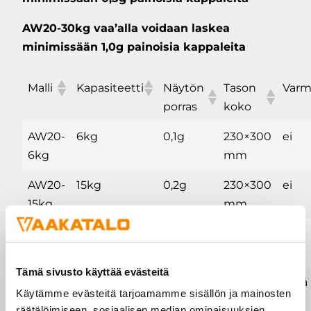
AW20-30kg vaa’alla voidaan laskea
minimissään 1,0g painoisia kappaleita
Malli
Kapasiteetti
Näytön
Tason
Varm
porras
koko
AW20-
6kg
0,1g
230×300
ei
6kg
mm
AW20-
15kg
0,2g
230×300
ei
15kg
mm
AW20-
30kg
0,5g
230×300
ei
30kg
mm
Tämä sivusto käyttää evästeitä
AW20-
6kg
2g
230×300
Kyllä
Käytämme evästeitä tarjoamamme sisällön ja mainosten
6kg-
mm
räätälöimiseen, sosiaalisen median ominaisuuksien