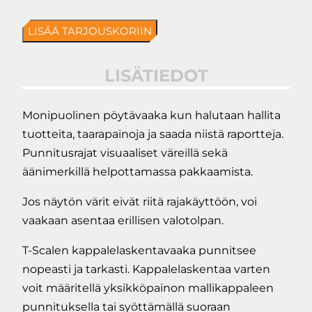
AW20
LISÄÄ TARJOUSKORIIN
monipuolinen
pöytävaaka
LISÄTIEDOT
määrä
Monipuolinen pöytävaaka kun halutaan hallita
tuotteita, taarapainoja ja saada niistä raportteja.
Punnitusrajat visuaaliset väreillä sekä
äänimerkillä helpottamassa pakkaamista.
Jos näytön värit eivät riitä rajakäyttöön, voi
vaakaan asentaa erillisen valotolpan.
T-Scalen kappalelaskentavaaka punnitsee
nopeasti ja tarkasti. Kappalelaskentaa varten
voit määritellä yksikköpainon mallikappaleen
punnituksella tai syöttämällä suoraan