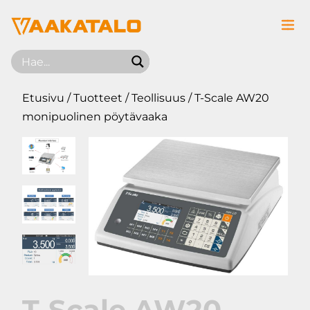
Siirry sisältöön
Etusivu
/
Tuotteet
/
Teollisuus
/ T-Scale AW20
monipuolinen pöytävaaka
T-Scale AW20