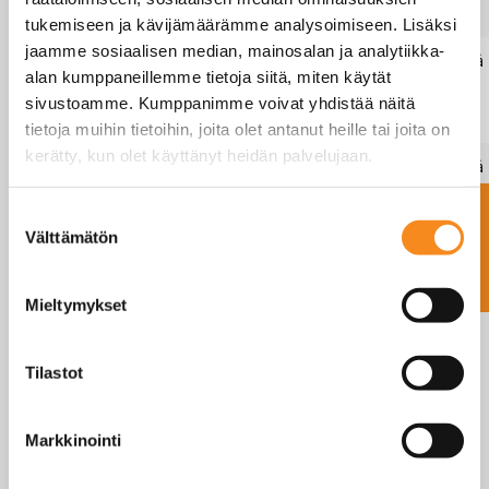
MR
tukemiseen ja kävijämäärämme analysoimiseen. Lisäksi
jaamme sosiaalisen median, mainosalan ja analytiikka-
AW20-
15kg
5g
230×300
Kyllä
alan kumppaneillemme tietoja siitä, miten käytät
15kg-
mm
sivustoamme. Kumppanimme voivat yhdistää näitä
MR
tietoja muihin tietoihin, joita olet antanut heille tai joita on
kerätty, kun olet käyttänyt heidän palvelujaan.
AW20-
30kg
10g
230×300
Kyllä
30kg-
mm
Ota yhteyttä
Suostumuksen
MR
Välttämätön
valinta
Näytetään rivit 1 - 6 (yhteensä 6 )
Mieltymykset
Tilastot
AW20 esite
Markkinointi