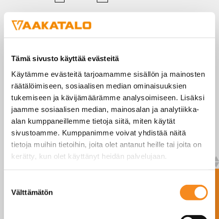
FZ-
1G
LISÄÄ TARJOUSKORIIN
30-
200kg
LISÄTIEDOT
määrä
Tämä sivusto käyttää evästeitä
Käytämme evästeitä tarjoamamme sisällön ja mainosten
räätälöimiseen, sosiaalisen median ominaisuuksien
Erittäin tarkka laboratoriovaaka vaarallisille
tukemiseen ja kävijämäärämme analysoimiseen. Lisäksi
alueille. Suojausluokka II 1G Ex ia II B T4 Ga
jaamme sosiaalisen median, mainosalan ja analytiikka-
kaasulle.
alan kumppaneillemme tietoja siitä, miten käytät
CE-M hyväksytty (OIML R-76 / EN 45501).
sivustoamme. Kumppanimme voivat yhdistää näitä
tietoja muihin tietoihin, joita olet antanut heille tai joita on
Malli
Luokka
Tason
Kapasiteetti
d
kerätty, kun olet käyttänyt heidän palvelujaan.
koko
(kg)
(g)
Ota yhteyttä
Suostumuksen
GEX-
II
310 x
30
0,1
Välttämätön
valinta
FZ30K-
330
1G