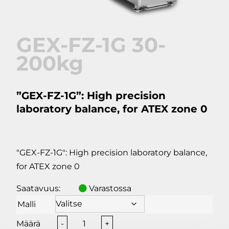
GEX-FZ-1G 30-
200kg
”GEX-FZ-1G”: High precision
laboratory balance, for ATEX zone 0
"GEX-FZ-1G": High precision laboratory balance,
for ATEX zone 0
Saatavuus:
Varastossa
Malli
GEX-
-
+