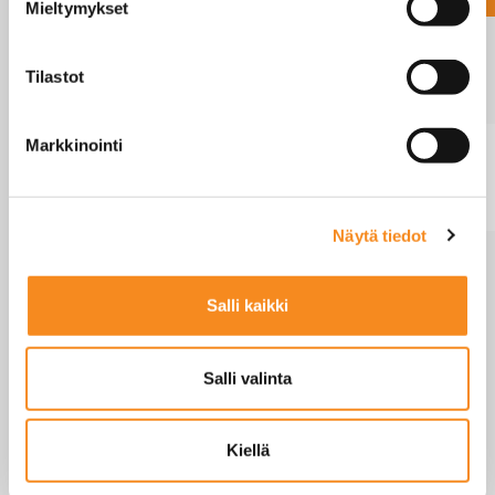
Mieltymykset
GEX-
II
380 x
60
0,1
FZ60K-
530
Tilastot
1G
Markkinointi
GEX-
II
380 x
200
1
FZ200K-
530
1G
Näytä tiedot
Näytetään rivit 1 - 3 (yhteensä 3 )
Salli kaikki
Salli valinta
GEX-FZ-1G
Mittakuva
Kiellä