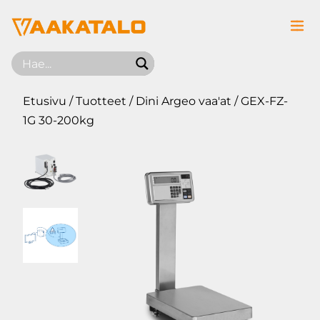
Siirry sisältöön
Etusivu
/
Tuotteet
/
Dini Argeo vaa'at
/ GEX-FZ-
1G 30-200kg