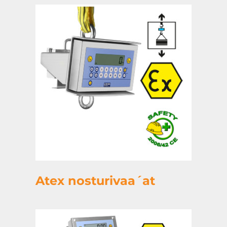
Atex nosturivaa´at