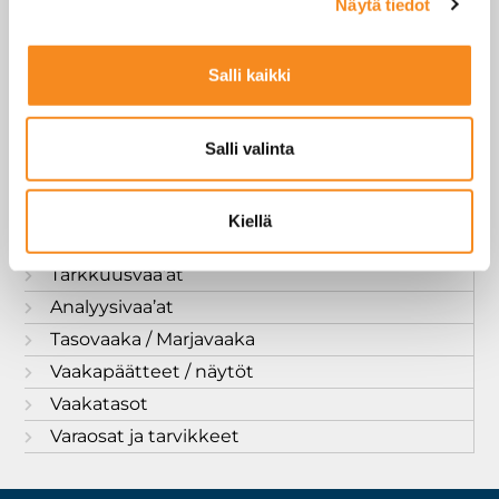
Näytä tiedot
Kuivuri-/siilovaaka
Laskijavaa’at
Salli kaikki
Lattiavaa’at
Myymälä- ja hinnoitteluvaaka
Palkkivaaka
Salli valinta
Punnukset
Pöytävaa’at
Kiellä
Scaleshouse tuotteet
Tarkkuusvaa’at
Analyysivaa’at
Tasovaaka / Marjavaaka
Vaakapäätteet / näytöt
Vaakatasot
Varaosat ja tarvikkeet