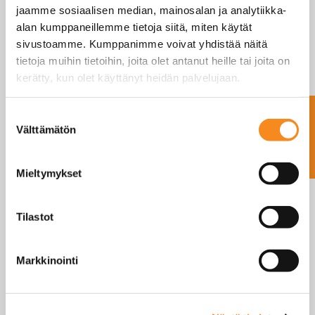
jaamme sosiaalisen median, mainosalan ja analytiikka-
Elintarviketeollisuus
alan kumppaneillemme tietoja siitä, miten käytät
Kauppa
sivustoamme. Kumppanimme voivat yhdistää näitä
Maatalous
tietoja muihin tietoihin, joita olet antanut heille tai joita on
kerätty, kun olet käyttänyt heidän palvelujaan.
Teollisuus
Terveydenhuolto
Ota yhteyttä
Suostumuksen
Ajoneuvovaaka
Välttämätön
valinta
Anturit
Atex punnitus
Mieltymykset
Dini Argeo vaa’at
Elicom Vaa’at
Tilastot
Eläinvaa’at
Haarukkavaunuvaa’at
Markkinointi
Kern Vaa’at
Kosteusanalysaattorit
Koukkuvaa’at