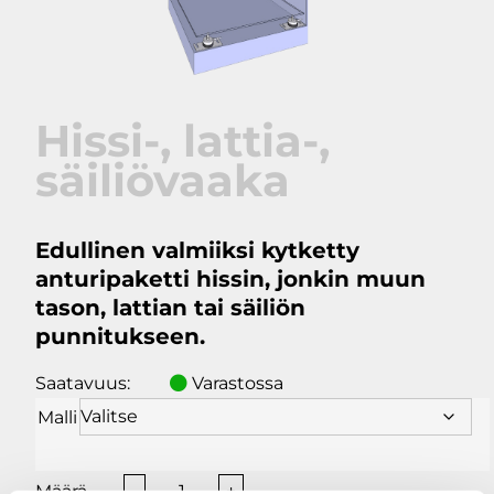
Hissi-, lattia-,
säiliövaaka
Edullinen valmiiksi kytketty
anturipaketti hissin, jonkin muun
tason, lattian tai säiliön
punnitukseen.
Saatavuus:
Varastossa
Malli
Hissi-,
-
+