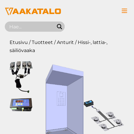
Siirry sisältöön
Etusivu
/
Tuotteet
/
Anturit
/ Hissi-, lattia-,
säiliövaaka