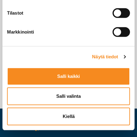
LEWS-4t-P-
4 x 1t
24 VDC
4B6-D2-E
Tilastot
Markkinointi
LEWS datalehti
Näytä tiedot
Näytön käyttöohje
Salli kaikki
Salli valinta
Kiellä