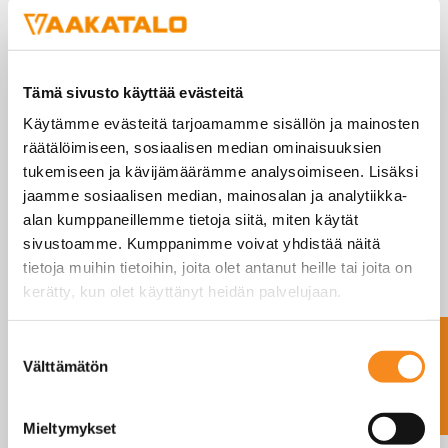
lattia-,
säiliövaaka
LISÄÄ TARJOUSKORIIN
määrä
Tämä sivusto käyttää evästeitä
LISÄTIEDOT
Käytämme evästeitä tarjoamamme sisällön ja mainosten
räätälöimiseen, sosiaalisen median ominaisuuksien
tukemiseen ja kävijämäärämme analysoimiseen. Lisäksi
Toimituksessa mukana 4 kpl 1t purkkiantureita,
jaamme sosiaalisen median, mainosalan ja analytiikka-
valmiiksi kytketty yhdisterasia ja vaakapääte.
alan kumppaneillemme tietoja siitä, miten käytät
Vaakapäätteessä rajat releohjaukselle. AC ja DC
sivustoamme. Kumppanimme voivat yhdistää näitä
versiot.
tietoja muihin tietoihin, joita olet antanut heille tai joita on
kerätty, kun olet käyttänyt heidän palvelujaan.
Nimike
Kapasiteetti
Käyttöjännite
Ota yhteyttä
(kg)
Suostumuksen
Välttämätön
valinta
LEWS-0.4-0-
4 x 1t
220 VAC
70-1-4-Q-Y
Mieltymykset