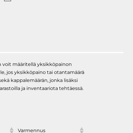
avaaka
 voit määritellä yksikköpainon
le, jos yksikköpaino tai otantamäärä
 sekä kappalemäärän, jonka lisäksi
astoilla ja inventaariota tehtäessä.
Varmennus