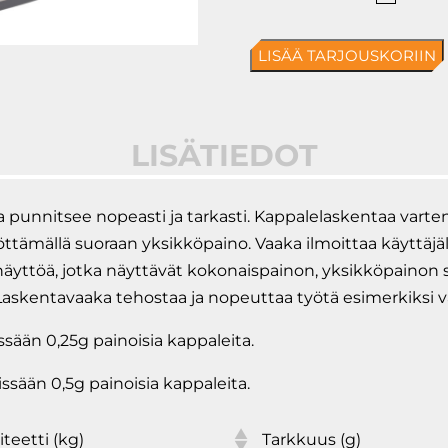
SC
laskij
LISÄÄ TARJOUSKORIIN
määrä
LISÄTIEDOT
unnitsee nopeasti ja tarkasti. Kappalelaskentaa varten
ttämällä suoraan yksikköpaino. Vaaka ilmoittaa käyttäjäl
i näyttöä, jotka näyttävät kokonaispainon, yksikköpainon
askentavaaka tehostaa ja nopeuttaa työtä esimerkiksi var
ssään 0,25g painoisia kappaleita.
ssään 0,5g painoisia kappaleita.
teetti (kg)
Tarkkuus (g)