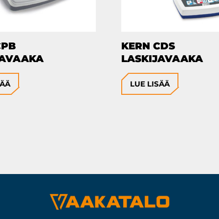
CPB
KERN CDS
JAVAAKA
LASKIJAVAAKA
SÄÄ
LUE LISÄÄ