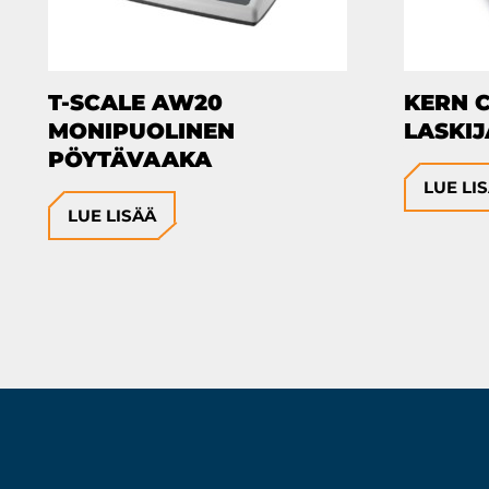
T-SCALE AW20
KERN 
MONIPUOLINEN
LASKI
PÖYTÄVAAKA
LUE LI
LUE LISÄÄ