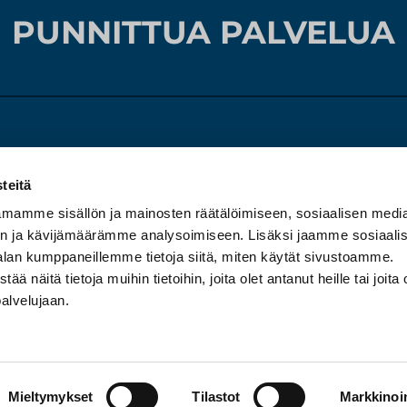
PUNNITTUA PALVELUA
sto
Etusivu
Tarjouskori
teitä
00
Tuotteet
Tietosuojas
mamme sisällön ja mainosten räätälöimiseen, sosiaalisen medi
Huolto ja kalibrointi
n ja kävijämäärämme analysoimiseen. Lisäksi jaamme sosiaali
ynti
Yritys
alan kumppaneillemme tietoja siitä, miten käytät sivustoamme.
03
näitä tietoja muihin tietoihin, joita olet antanut heille tai joita 
Ota yhteyttä
palvelujaan.
Mieltymykset
Tilastot
Markkinoin