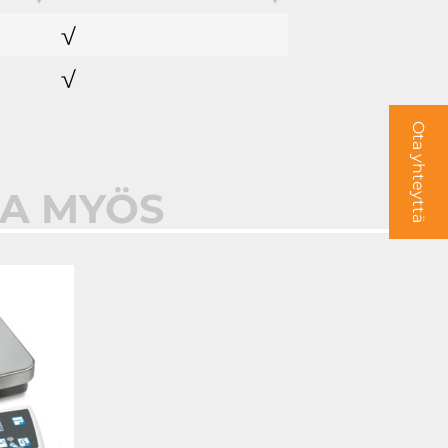
√
√
Ota yhteyttä
AA MYÖS