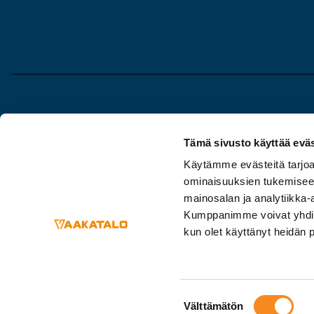
Vaakatalo Oy
Myyntiosa
Tämä sivusto käyttää eväs
Vestonkatu 11
020 7351 5
Käytämme evästeitä tarjoa
33580 TAMPERE
ominaisuuksien tukemisee
Huolto/my
020 7351 500
mainosalan ja analytiikka-
020 7351 5
Kumppanimme voivat yhdistää 
info@vaakatalo.com
kun olet käyttänyt heidän 
Suostumuksen
Välttämätön