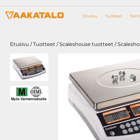
Siirry sisältöön
Etusivu
Tuotteet
Toimi
Etusivu
/
Tuotteet
/
Scaleshouse tuotteet
/ Scalesho