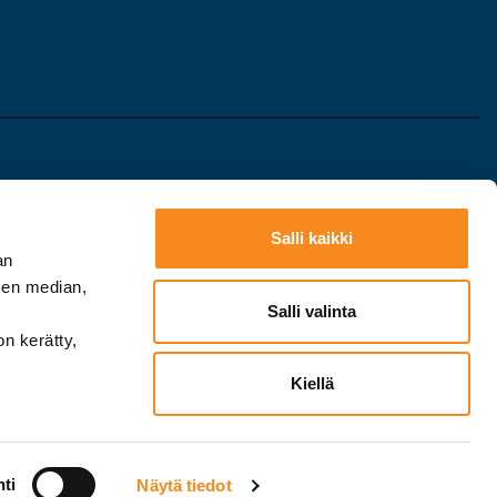
Seuraa meitä
Salli kaikki
eloste
somessa:
an
sen median,
Salli valinta
on kerätty,
Kiellä
ti
Näytä tiedot