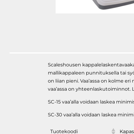
Scaleshousen kappalelaskentavaaka p
mallikappaleen punnituksella tai syö
on liian pieni. Vaa’assa on kolme er
vaa’assa on yhteenlaskutoiminnot. L
SC-15 vaa’alla voidaan laskea minimi
SC-30 vaa’alla voidaan laskea minimi
Tuotekoodi
Kapasi