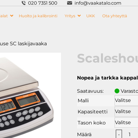
020 7351 500
info@vaakatalo.com
alat
Huolto ja kalibrointi
Yritys
UKK
Ota yhteyttä
use SC laskijavaaka
Scaleshou
Nopea ja tarkka kappa
Saatavuus:
Varast
Malli
Kapasiteetti
Tason koko
Scale
-