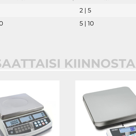
2 | 5
30
5 | 10
SAATTAISI KIINNOST