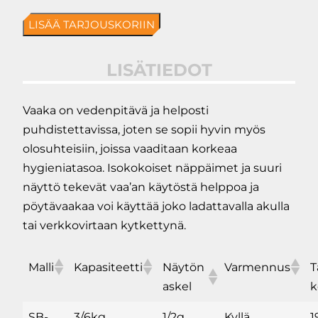
Vedenpitävä
LISÄÄ TARJOUSKORIIN
pöytävaaka
määrä
LISÄTIEDOT
Vaaka on vedenpitävä ja helposti
puhdistettavissa, joten se sopii hyvin myös
olosuhteisiin, joissa vaaditaan korkeaa
hygieniatasoa. Isokokoiset näppäimet ja suuri
näyttö tekevät vaa’an käytöstä helppoa ja
pöytävaakaa voi käyttää joko ladattavalla akulla
tai verkkovirtaan kytkettynä.
Malli
Kapasiteetti
Näytön
Varmennus
T
askel
k
SB-
3/6kg
1/2g
Kyllä
1