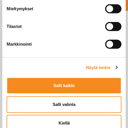
SINUA SAATTAISI
KIINNOSTAA MYÖS
Mieltymykset
Tilastot
Markkinointi
Näytä tiedot
Salli kaikki
ELICOM S300P PÖYTÄVAAKA
Salli valinta
LUE LISÄÄ
Kiellä