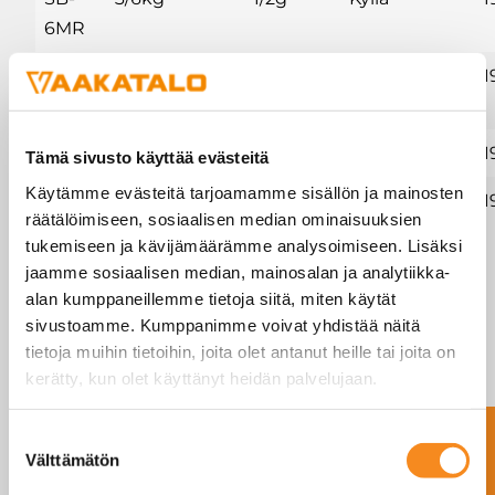
6MR
SB-
6/15kg
2/5g
Kyllä
1
15MR
SB-6
6kg
1g
Ei
1
Tämä sivusto käyttää evästeitä
Käytämme evästeitä tarjoamamme sisällön ja mainosten
SB-15
15kg
2g
Ei
1
räätälöimiseen, sosiaalisen median ominaisuuksien
tukemiseen ja kävijämäärämme analysoimiseen. Lisäksi
Näytetään rivit 1 - 4 (yhteensä 4 )
jaamme sosiaalisen median, mainosalan ja analytiikka-
alan kumppaneillemme tietoja siitä, miten käytät
sivustoamme. Kumppanimme voivat yhdistää näitä
tietoja muihin tietoihin, joita olet antanut heille tai joita on
SB esite
kerätty, kun olet käyttänyt heidän palvelujaan.
Ota yhteyttä
Suostumuksen
Välttämätön
valinta