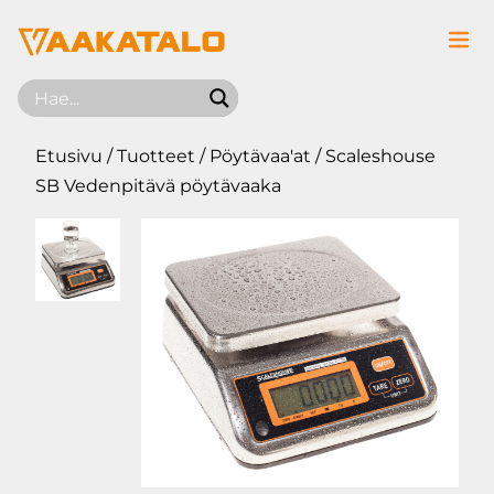
Siirry sisältöön
Etusivu
/
Tuotteet
/
Pöytävaa'at
/ Scaleshouse
SB Vedenpitävä pöytävaaka