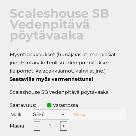
Scaleshouse SB
Vedenpitävä
pöytävaaka
Myyntipakkaukset (hunajarasiat, marjarasiat
jne.) Elintarviketeollisuuden punnitukset
(leipomot, kalapakkaamot, kahvilat jne.)
Saatavilla myös varmennettuna!
Scaleshouse SB vedenpitävä pöytävaaka
Saatavuus:
Varastossa
Malli
Poista
Scaleshouse
-
+
SB