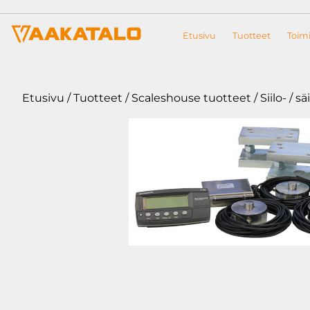
Siirry sisältöön
Etusivu
Tuotteet
Toimi
Etusivu
/
Tuotteet
/
Scaleshouse tuotteet
/ Siilo- / s