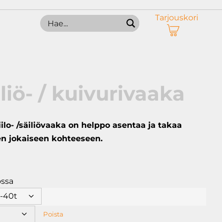
Tarjouskori
äiliö- / kuivurivaaka
iilo- /säiliövaaka on helppo asentaa ja takaa
n jokaiseen kohteeseen.
ossa
Poista