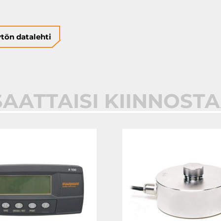
tön datalehti
SAATTAISI KIINNOST