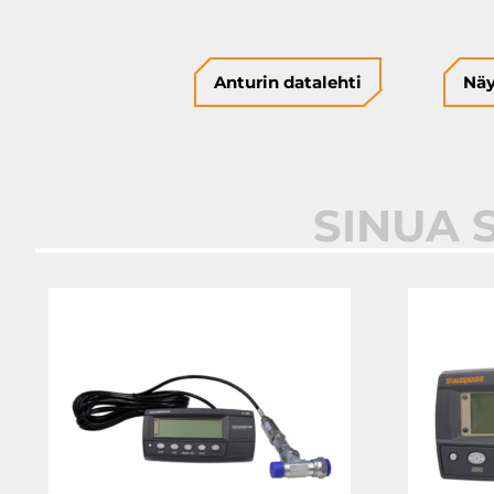
Anturin datalehti
Näy
SINUA 