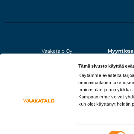
Vaakatalo Oy
Myyntiosa
Vestonkatu 11
020 7351 5
Tämä sivusto käyttää eväs
33580 TAMPERE
Huolto/my
020 7351 500
Käytämme evästeitä tarjoa
020 7351 5
ominaisuuksien tukemisee
info@vaakatalo.com
mainosalan ja analytiikka-
Kumppanimme voivat yhdistää 
kun olet käyttänyt heidän 
Suostumuksen