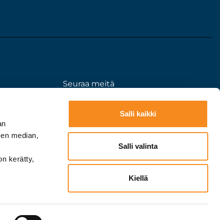
Seuraa meitä
eloste
somessa:
Salli kaikki
an
sen median,
Salli valinta
on kerätty,
Kiellä