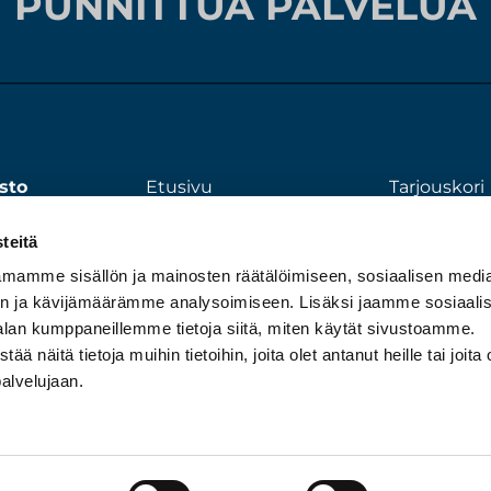
PUNNITTUA PALVELUA
sto
Etusivu
Tarjouskori
00
Tuotteet
Tietosuojas
teitä
Huolto ja kalibrointi
ynti
Yritys
mamme sisällön ja mainosten räätälöimiseen, sosiaalisen medi
03
n ja kävijämäärämme analysoimiseen. Lisäksi jaamme sosiaali
Ota yhteyttä
alan kumppaneillemme tietoja siitä, miten käytät sivustoamme.
näitä tietoja muihin tietoihin, joita olet antanut heille tai joita 
palvelujaan.