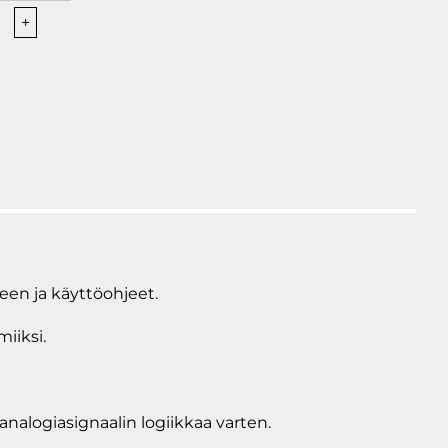
+
rivaaka
teen ja käyttöohjeet.
iiksi.
nalogiasignaalin logiikkaa varten.