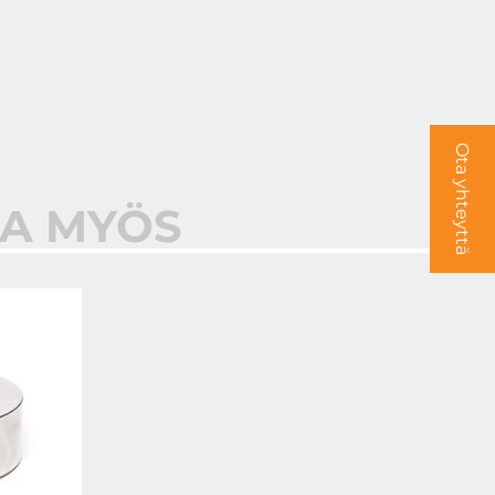
Ota yhteyttä
AA MYÖS