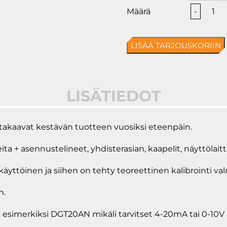
Siilo-
-
/
säiliö-
LISÄÄ TARJOUSKORIIN
/
kuivu
määrä
LISÄTIEDOT
 takaavat kestävän tuotteen vuosiksi eteenpäin.
ita + asennustelineet, yhdisterasian, kaapelit, näyttölait
ttöinen ja siihen on tehty teoreettinen kalibrointi valm
n.
 esimerkiksi DGT20AN mikäli tarvitset 4-20mA tai 0-10V a