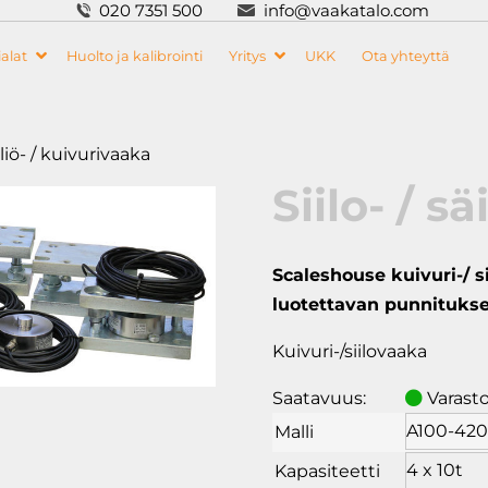
020 7351 500
info@vaakatalo.com
alat
Huolto ja kalibrointi
Yritys
UKK
Ota yhteyttä
äiliö- / kuivurivaaka
Siilo- / s
Scaleshouse kuivuri-/ s
luotettavan punnitukse
Kuivuri-/siilovaaka
Saatavuus:
Varast
Malli
Kapasiteetti