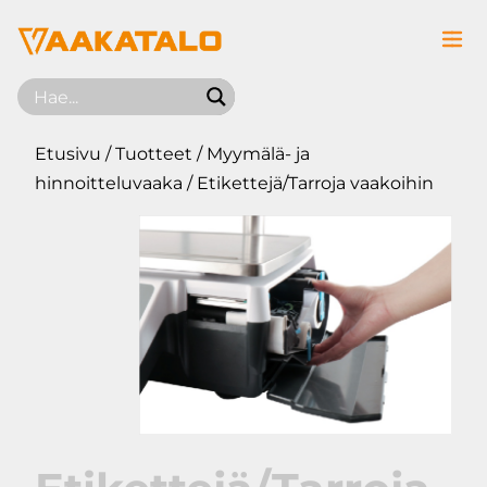
Siirry sisältöön
Etusivu
/
Tuotteet
/
Myymälä- ja
hinnoitteluvaaka
/ Etikettejä/Tarroja vaakoihin