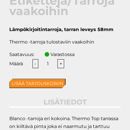
Etikettejä/Tarroja
vaakoihin
Lämpökirjoitintarroja, tarran leveys 58mm
Thermo -tarroja tulostaviin vaakoihin
Saatavuus:
Varastossa
Etikettejä/Tarroja
-
+
vaakoihin
määrä
LISÄÄ TARJOUSKORIIN
LISÄTIEDOT
Blanco -tarroja eri kokoina. Thermo Top tarrassa
on kiiltävä pinta joka ei naarmutu ja tarttuu