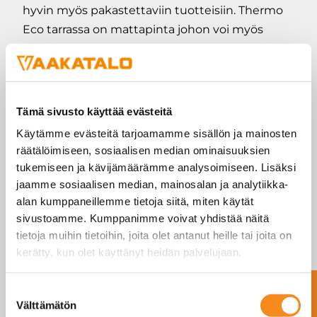
hyvin myös pakastettaviin tuotteisiin. Thermo
Eco tarrassa on mattapinta johon voi myös
kirjoittaa mustekynällä.
Soveltuvuus CAS ja T-Touch tarratulostaviin
vaakoihin.
Tämä sivusto käyttää evästeitä
Hyllystä löytyy kokoja 58x40mm, 58x60mm ja
Käytämme evästeitä tarjoamamme sisällön ja mainosten
58x111mm
räätälöimiseen, sosiaalisen median ominaisuuksien
tukemiseen ja kävijämäärämme analysoimiseen. Lisäksi
jaamme sosiaalisen median, mainosalan ja analytiikka-
SINUA SAATTAISI
alan kumppaneillemme tietoja siitä, miten käytät
KIINNOSTAA MYÖS
sivustoamme. Kumppanimme voivat yhdistää näitä
tietoja muihin tietoihin, joita olet antanut heille tai joita on
kerätty, kun olet käyttänyt heidän palvelujaan.
Ota yhteyttä
Suostumuksen
Välttämätön
valinta