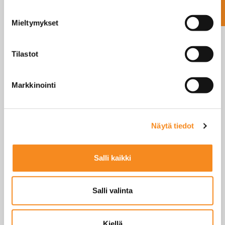
Mieltymykset
Tilastot
Markkinointi
T-TOUCH IP30
TARRATULOSTAVA
HINNOITTELUVAAKA
Näytä tiedot
KOSKETUSNÄYTÖLLÄ JA
TULOSTIMELLA
Salli kaikki
LUE LISÄÄ
Salli valinta
Kiellä