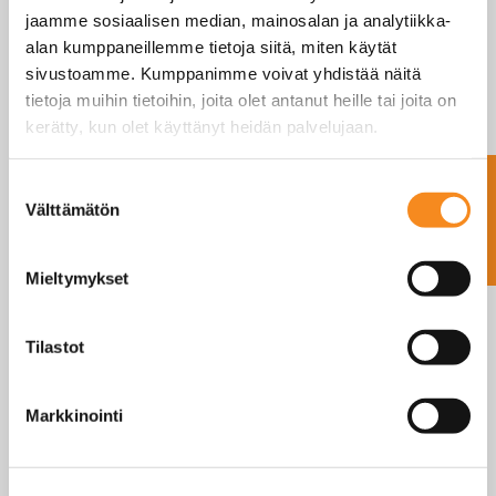
jaamme sosiaalisen median, mainosalan ja analytiikka-
Elintarviketeollisuus
alan kumppaneillemme tietoja siitä, miten käytät
Kauppa
sivustoamme. Kumppanimme voivat yhdistää näitä
tietoja muihin tietoihin, joita olet antanut heille tai joita on
Maatalous
kerätty, kun olet käyttänyt heidän palvelujaan.
Teollisuus
Terveydenhuolto
Ota yhteyttä
Suostumuksen
Ajoneuvovaaka
Välttämätön
valinta
Anturit
Atex punnitus
Mieltymykset
Dini Argeo vaa’at
Elicom Vaa’at
Tilastot
Eläinvaa’at
Haarukkavaunuvaa’at
Markkinointi
Kern Vaa’at
Kosteusanalysaattorit
Koukkuvaa’at