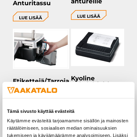
antureille
Anturitassu
LUE LISÄÄ
LUE LISÄÄ
Kyoline
Etikettejä/Tarroja
kuittikirjoitin
vaakoihin
LUE LISÄÄ
LUE LISÄÄ
Tämä sivusto käyttää evästeitä
Käytämme evästeitä tarjoamamme sisällön ja mainosten
räätälöimiseen, sosiaalisen median ominaisuuksien
tukemiseen ja kävijämäärämme analysoimiseen. Lisäksi