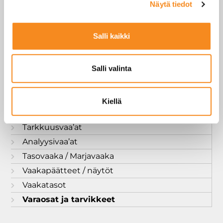
Näytä tiedot
Kuivuri-/siilovaaka
Laskijavaa’at
Salli kaikki
Lattiavaa’at
Myymälä- ja hinnoitteluvaaka
Salli valinta
Palkkivaaka
Punnukset
Pöytävaa’at
Kiellä
Scaleshouse tuotteet
Tarkkuusvaa’at
Analyysivaa’at
Tasovaaka / Marjavaaka
Vaakapäätteet / näytöt
Vaakatasot
Varaosat ja tarvikkeet