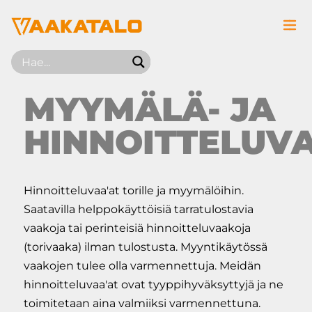
Siirry sisältöön
MYYMÄLÄ- JA
HINNOITTELUV
Hinnoitteluvaa'at torille ja myymälöihin.
Saatavilla helppokäyttöisiä tarratulostavia
vaakoja tai perinteisiä hinnoitteluvaakoja
(torivaaka) ilman tulostusta. Myyntikäytössä
vaakojen tulee olla varmennettuja. Meidän
hinnoitteluvaa'at ovat tyyppihyväksyttyjä ja ne
toimitetaan aina valmiiksi varmennettuna.