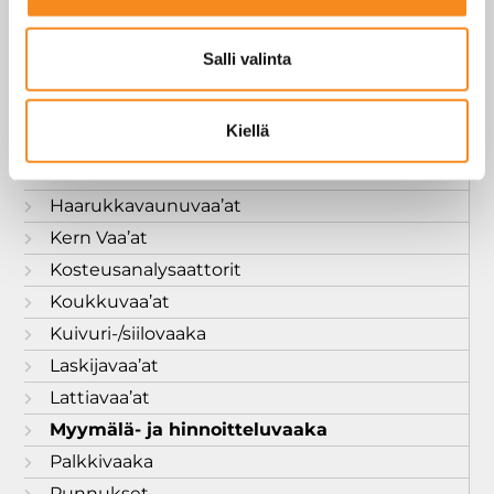
Ajoneuvovaaka
Anturit
Salli valinta
Atex punnitus
Dini Argeo vaa’at
Kiellä
Elicom Vaa’at
Eläinvaa’at
Haarukkavaunuvaa’at
Kern Vaa’at
Kosteusanalysaattorit
Koukkuvaa’at
Kuivuri-/siilovaaka
Laskijavaa’at
Lattiavaa’at
Myymälä- ja hinnoitteluvaaka
Palkkivaaka
Punnukset