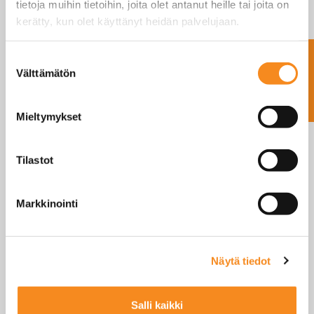
tietoja muihin tietoihin, joita olet antanut heille tai joita on
kerätty, kun olet käyttänyt heidän palvelujaan.
Ota yhteyttä
Suostumuksen
Etikettejä/Tarroja
Välttämätön
valinta
vaakoihin
LUE LISÄÄ
Mieltymykset
Tilastot
Markkinointi
Elintarviketeollisuus
Kauppa
Näytä tiedot
Maatalous
Teollisuus
Terveydenhuolto
Salli kaikki