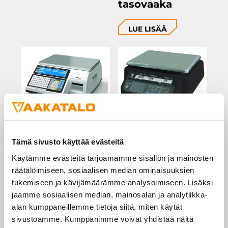
tasovaaka
LUE LISÄÄ
CAS CL-5200
Digi DS-781
tarratulostava
myymälävaaka
Tämä sivusto käyttää evästeitä
vaaka
Käytämme evästeitä tarjoamamme sisällön ja mainosten
LUE LISÄÄ
räätälöimiseen, sosiaalisen median ominaisuuksien
LUE LISÄÄ
tukemiseen ja kävijämäärämme analysoimiseen. Lisäksi
jaamme sosiaalisen median, mainosalan ja analytiikka-
alan kumppaneillemme tietoja siitä, miten käytät
sivustoamme. Kumppanimme voivat yhdistää näitä