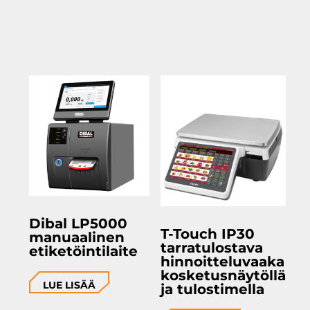
Dibal LP5000
T-Touch IP30
manuaalinen
tarratulostava
etiketöintilaite
hinnoitteluvaaka
kosketusnäytöllä
LUE LISÄÄ
ja tulostimella