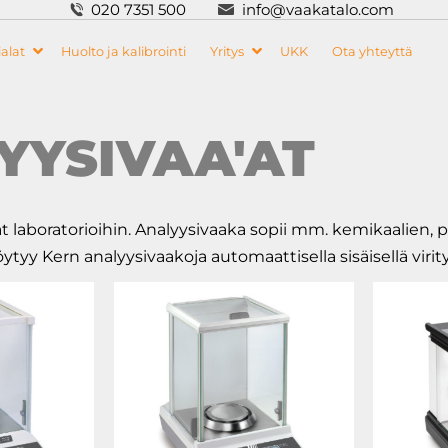
020 7351 500
info@vaakatalo.com
alat
Huolto ja kalibrointi
Yritys
UKK
Ota yhteyttä
YYSIVAA'AT
at laboratorioihin. Analyysivaaka sopii mm. kemikaalien,
tyy Kern analyysivaakoja automaattisella sisäisellä viri