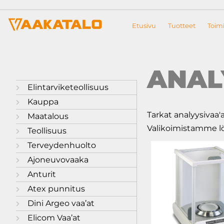
Siirry sisältöön
Etusivu
Tuotteet
Toimi
ANAL
Elintarviketeollisuus
Kauppa
Tarkat analyysivaa'
Maatalous
Valikoimistamme löy
Teollisuus
Terveydenhuolto
Ajoneuvovaaka
Anturit
Atex punnitus
Dini Argeo vaa’at
Elicom Vaa’at