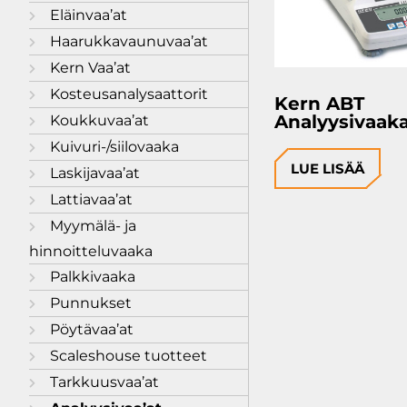
Eläinvaa’at
Haarukkavaunuvaa’at
Kern Vaa’at
Kosteusanalysaattorit
Kern ABT
Analyysivaak
Koukkuvaa’at
Kuivuri-/siilovaaka
LUE LISÄÄ
Laskijavaa’at
Lattiavaa’at
Myymälä- ja
hinnoitteluvaaka
Palkkivaaka
Punnukset
Pöytävaa’at
Scaleshouse tuotteet
Tarkkuusvaa’at