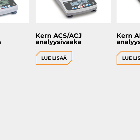
Kern ACS/ACJ
Kern 
a
analyysivaaka
analyy
LUE LISÄÄ
LUE LI