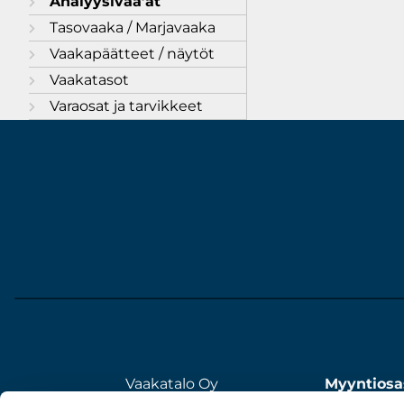
Analyysivaa’at
Tasovaaka / Marjavaaka
Vaakapäätteet / näytöt
Vaakatasot
Varaosat ja tarvikkeet
Vaakatalo Oy
Myyntiosa