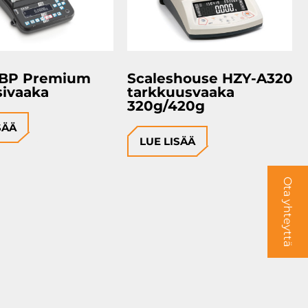
ABP Premium
Scaleshouse HZY-A320
sivaaka
tarkkuusvaaka
320g/420g
SÄÄ
LUE LISÄÄ
Ota yhteyttä