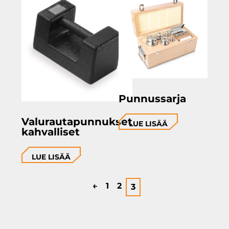
Punnussarja
Valurautapunnukset
LUE LISÄÄ
kahvalliset
LUE LISÄÄ
←
1
2
3