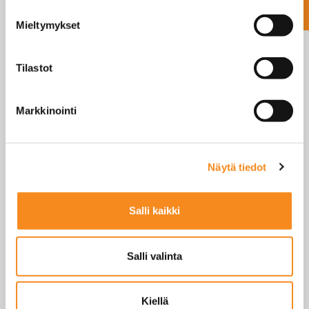
Koukkuvaa’at
Mieltymykset
Kuivuri-/siilovaaka
Laskijavaa’at
Tilastot
Lattiavaa’at
Myymälä- ja hinnoitteluvaaka
Palkkivaaka
Markkinointi
Punnukset
Pöytävaa’at
Näytä tiedot
Scaleshouse tuotteet
Tarkkuusvaa’at
Analyysivaa’at
Salli kaikki
Tasovaaka / Marjavaaka
Vaakapäätteet / näytöt
Salli valinta
Vaakatasot
Varaosat ja tarvikkeet
Kiellä