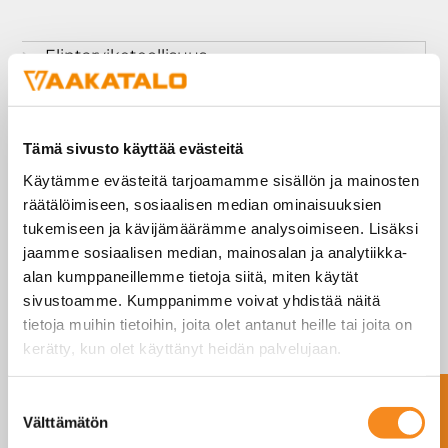
Elintarviketeollisuus
Kauppa
Maatalous
Teollisuus
Tämä sivusto käyttää evästeitä
Terveydenhuolto
Käytämme evästeitä tarjoamamme sisällön ja mainosten
Ajoneuvovaaka
räätälöimiseen, sosiaalisen median ominaisuuksien
tukemiseen ja kävijämäärämme analysoimiseen. Lisäksi
Anturit
jaamme sosiaalisen median, mainosalan ja analytiikka-
Atex punnitus
alan kumppaneillemme tietoja siitä, miten käytät
Dini Argeo vaa’at
sivustoamme. Kumppanimme voivat yhdistää näitä
Elicom Vaa’at
tietoja muihin tietoihin, joita olet antanut heille tai joita on
Eläinvaa’at
kerätty, kun olet käyttänyt heidän palvelujaan.
Haarukkavaunuvaa’at
Ota yhteyttä
Suostumuksen
Kern Vaa’at
Välttämätön
valinta
Kosteusanalysaattorit