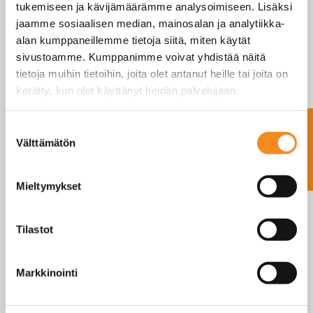
henkilövaaka
tukemiseen ja kävijämäärämme analysoimiseen. Lisäksi
jaamme sosiaalisen median, mainosalan ja analytiikka-
LUE LISÄÄ
LUE LISÄÄ
alan kumppaneillemme tietoja siitä, miten käytät
sivustoamme. Kumppanimme voivat yhdistää näitä
tietoja muihin tietoihin, joita olet antanut heille tai joita on
kerätty, kun olet käyttänyt heidän palvelujaan.
Ota yhteyttä
Suostumuksen
Välttämätön
valinta
Kern MWB
pyörätuolivaaka
Mieltymykset
Kern MWA
LUE LISÄÄ
Tilastot
pyörätuolivaaka
LUE LISÄÄ
Markkinointi