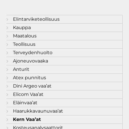
Elintarviketeollisuus
Kauppa
Maatalous
Teollisuus
Terveydenhuolto
Ajoneuvovaaka
Anturit
Atex punnitus
Dini Argeo vaa’at
Elicom Vaa’at
Eläinvaa’at
Haarukkavaunuvaa’at
Kern Vaa’at
Kosteusanalysaattorit