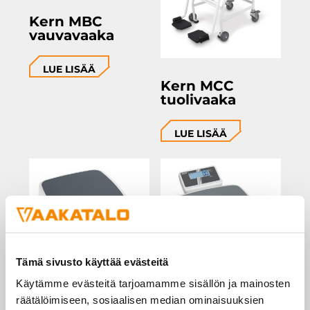
Kern MBC
vauvavaaka
LUE LISÄÄ
Kern MCC
tuolivaaka
LUE LISÄÄ
Tämä sivusto käyttää evästeitä
Käytämme evästeitä tarjoamamme sisällön ja mainosten
Kern MPC
Kern MPD
räätälöimiseen, sosiaalisen median ominaisuuksien
henkilövaaka