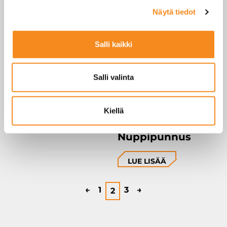
Näytä tiedot
Salli kaikki
Kern MWS
pyörätuolivaaka
Salli valinta
LUE LISÄÄ
Kiellä
Nuppipunnus
LUE LISÄÄ
←
1
3
→
2